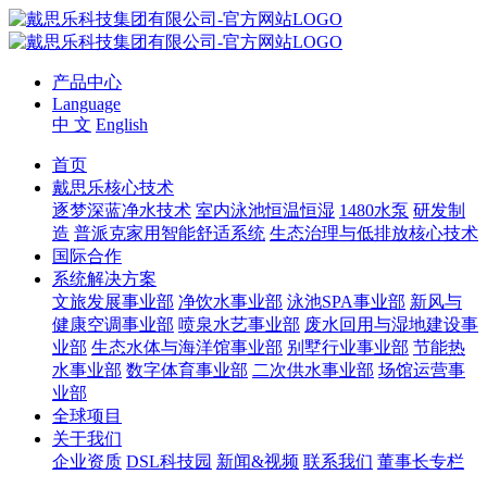
产品中心
Language
中 文
English
首页
戴思乐核心技术
逐梦深蓝净水技术
室内泳池恒温恒湿
1480水泵
研发制
造
普派克家用智能舒适系统
生态治理与低排放核心技术
国际合作
系统解决方案
文旅发展事业部
净饮水事业部
泳池SPA事业部
新风与
健康空调事业部
喷泉水艺事业部
废水回用与湿地建设事
业部
生态水体与海洋馆事业部
别墅行业事业部
节能热
水事业部
数字体育事业部
二次供水事业部
场馆运营事
业部
全球项目
关于我们
企业资质
DSL科技园
新闻&视频
联系我们
董事长专栏