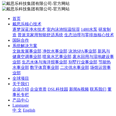
首页
戴思乐核心技术
逐梦深蓝净水技术
室内泳池恒温恒湿
1480水泵
研发制
造
普派克家用智能舒适系统
生态治理与零排放核心技术
国际合作
系统解决方案
文旅发展事业部
净饮水事业部
泳池SPA事业部
新风与
健康空调事业部
喷泉水艺事业部
废水回用与湿地建设事
业部
生态水体与海洋馆事业部
别墅行业事业部
节能热
水事业部
数字体育事业部
二次供水事业部
场馆运营事
业部
全球项目
关于我们
企业介绍
企业资质
DSL科技园
新闻&视频
联系我们
董
事长专栏
产品中心
Language
中 文
English