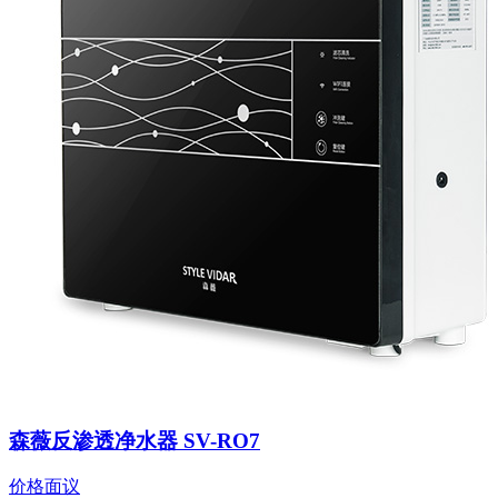
森薇反渗透净水器 SV-RO7
价格面议