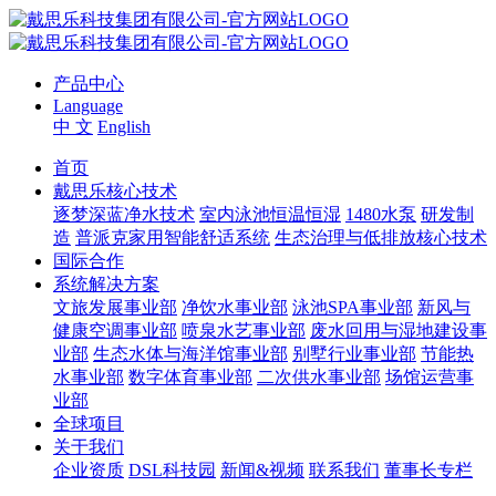
产品中心
Language
中 文
English
首页
戴思乐核心技术
逐梦深蓝净水技术
室内泳池恒温恒湿
1480水泵
研发制
造
普派克家用智能舒适系统
生态治理与低排放核心技术
国际合作
系统解决方案
文旅发展事业部
净饮水事业部
泳池SPA事业部
新风与
健康空调事业部
喷泉水艺事业部
废水回用与湿地建设事
业部
生态水体与海洋馆事业部
别墅行业事业部
节能热
水事业部
数字体育事业部
二次供水事业部
场馆运营事
业部
全球项目
关于我们
企业资质
DSL科技园
新闻&视频
联系我们
董事长专栏