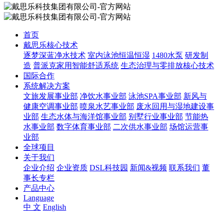
首页
戴思乐核心技术
逐梦深蓝净水技术
室内泳池恒温恒湿
1480水泵
研发制
造
普派克家用智能舒适系统
生态治理与零排放核心技术
国际合作
系统解决方案
文旅发展事业部
净饮水事业部
泳池SPA事业部
新风与
健康空调事业部
喷泉水艺事业部
废水回用与湿地建设事
业部
生态水体与海洋馆事业部
别墅行业事业部
节能热
水事业部
数字体育事业部
二次供水事业部
场馆运营事
业部
全球项目
关于我们
企业介绍
企业资质
DSL科技园
新闻&视频
联系我们
董
事长专栏
产品中心
Language
中 文
English