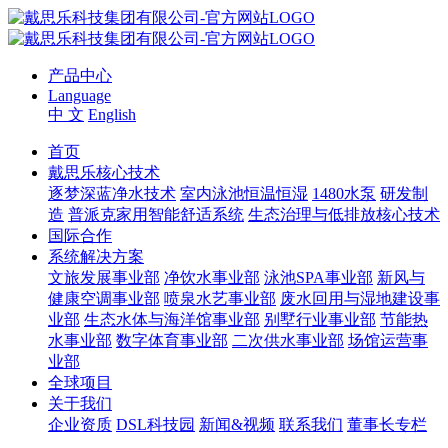
产品中心
Language
中 文
English
首页
戴思乐核心技术
逐梦深蓝净水技术
室内泳池恒温恒湿
1480水泵
研发制
造
普派克家用智能舒适系统
生态治理与低排放核心技术
国际合作
系统解决方案
文旅发展事业部
净饮水事业部
泳池SPA事业部
新风与
健康空调事业部
喷泉水艺事业部
废水回用与湿地建设事
业部
生态水体与海洋馆事业部
别墅行业事业部
节能热
水事业部
数字体育事业部
二次供水事业部
场馆运营事
业部
全球项目
关于我们
企业资质
DSL科技园
新闻&视频
联系我们
董事长专栏