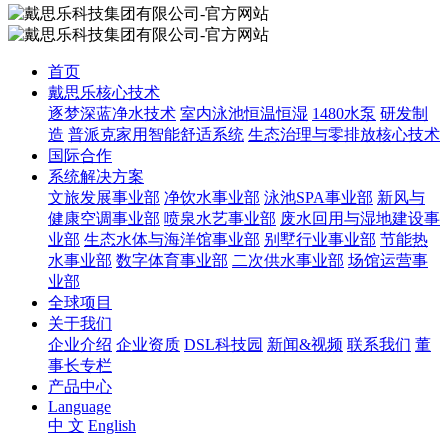
首页
戴思乐核心技术
逐梦深蓝净水技术
室内泳池恒温恒湿
1480水泵
研发制
造
普派克家用智能舒适系统
生态治理与零排放核心技术
国际合作
系统解决方案
文旅发展事业部
净饮水事业部
泳池SPA事业部
新风与
健康空调事业部
喷泉水艺事业部
废水回用与湿地建设事
业部
生态水体与海洋馆事业部
别墅行业事业部
节能热
水事业部
数字体育事业部
二次供水事业部
场馆运营事
业部
全球项目
关于我们
企业介绍
企业资质
DSL科技园
新闻&视频
联系我们
董
事长专栏
产品中心
Language
中 文
English