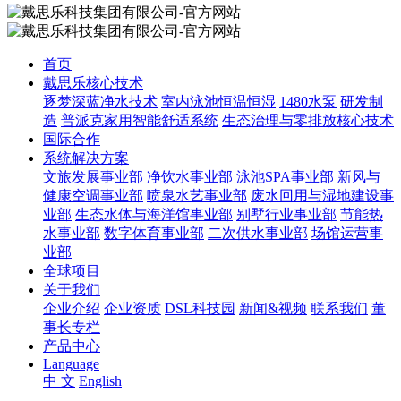
首页
戴思乐核心技术
逐梦深蓝净水技术
室内泳池恒温恒湿
1480水泵
研发制
造
普派克家用智能舒适系统
生态治理与零排放核心技术
国际合作
系统解决方案
文旅发展事业部
净饮水事业部
泳池SPA事业部
新风与
健康空调事业部
喷泉水艺事业部
废水回用与湿地建设事
业部
生态水体与海洋馆事业部
别墅行业事业部
节能热
水事业部
数字体育事业部
二次供水事业部
场馆运营事
业部
全球项目
关于我们
企业介绍
企业资质
DSL科技园
新闻&视频
联系我们
董
事长专栏
产品中心
Language
中 文
English