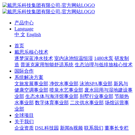
产品中心
Language
中 文
English
首页
戴思乐核心技术
逐梦深蓝净水技术
室内泳池恒温恒湿
1480水泵
研发制
造
普派克家用智能舒适系统
生态治理与低排放核心技术
国际合作
系统解决方案
文旅发展事业部
净饮水事业部
泳池SPA事业部
新风与
健康空调事业部
喷泉水艺事业部
废水回用与湿地建设事
业部
生态水体与海洋馆事业部
别墅行业事业部
节能热
水事业部
数字体育事业部
二次供水事业部
场馆运营事
业部
全球项目
关于我们
企业资质
DSL科技园
新闻&视频
联系我们
董事长专栏