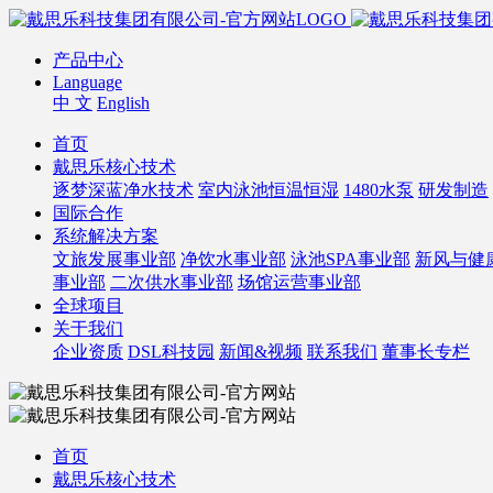
产品中心
Language
中 文
English
首页
戴思乐核心技术
逐梦深蓝净水技术
室内泳池恒温恒湿
1480水泵
研发制造
国际合作
系统解决方案
文旅发展事业部
净饮水事业部
泳池SPA事业部
新风与健
事业部
二次供水事业部
场馆运营事业部
全球项目
关于我们
企业资质
DSL科技园
新闻&视频
联系我们
董事长专栏
首页
戴思乐核心技术