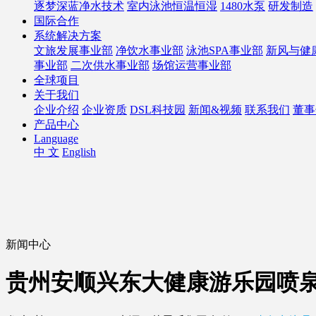
逐梦深蓝净水技术
室内泳池恒温恒湿
1480水泵
研发制造
国际合作
系统解决方案
文旅发展事业部
净饮水事业部
泳池SPA事业部
新风与健
事业部
二次供水事业部
场馆运营事业部
全球项目
关于我们
企业介绍
企业资质
DSL科技园
新闻&视频
联系我们
董事
产品中心
Language
中 文
English
新闻中心
贵州安顺兴东大健康游乐园喷