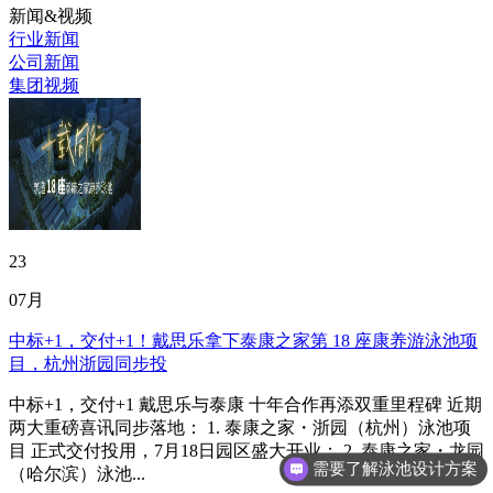
新闻&视频
行业新闻
公司新闻
集团视频
23
07月
中标+1，交付+1！戴思乐拿下泰康之家第 18 座康养游泳池项
目，杭州浙园同步投
中标+1，交付+1 戴思乐与泰康 十年合作再添双重里程碑 近期
两大重磅喜讯同步落地： 1. 泰康之家・浙园（杭州）泳池项
目 正式交付投用，7月18日园区盛大开业； 2. 泰康之家・龙园
需要了解泳池设计方案
（哈尔滨）泳池...