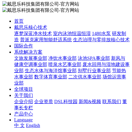
首页
戴思乐核心技术
逐梦深蓝净水技术
室内泳池恒温恒湿
1480水泵
研发制
造
普派克家用智能舒适系统
生态治理与零排放核心技术
国际合作
系统解决方案
文旅发展事业部
净饮水事业部
泳池SPA事业部
新风与
健康空调事业部
喷泉水艺事业部
废水回用与湿地建设事
业部
生态水体与海洋馆事业部
别墅行业事业部
节能热
水事业部
数字体育事业部
二次供水事业部
场馆运营事
业部
全球项目
关于我们
企业介绍
企业资质
DSL科技园
新闻&视频
联系我们
董
事长专栏
产品中心
Language
中 文
English