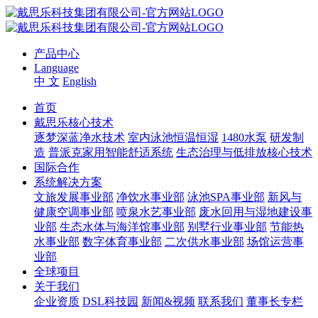
产品中心
Language
中 文
English
首页
戴思乐核心技术
逐梦深蓝净水技术
室内泳池恒温恒湿
1480水泵
研发制
造
普派克家用智能舒适系统
生态治理与低排放核心技术
国际合作
系统解决方案
文旅发展事业部
净饮水事业部
泳池SPA事业部
新风与
健康空调事业部
喷泉水艺事业部
废水回用与湿地建设事
业部
生态水体与海洋馆事业部
别墅行业事业部
节能热
水事业部
数字体育事业部
二次供水事业部
场馆运营事
业部
全球项目
关于我们
企业资质
DSL科技园
新闻&视频
联系我们
董事长专栏