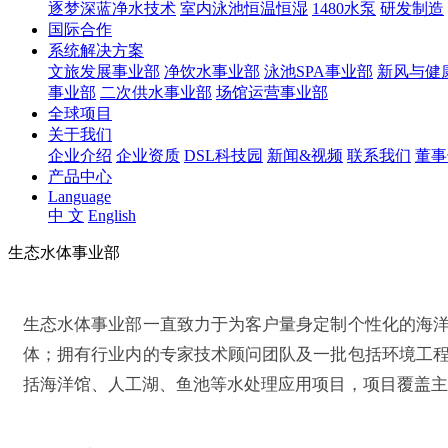
逐梦深蓝净水技术
室内泳池恒温恒湿
1480水泵
研发制造
国际合作
系统解决方案
文旅发展事业部
净饮水事业部
泳池SPA事业部
新风与健
事业部
二次供水事业部
场馆运营事业部
全球项目
关于我们
企业介绍
企业资质
DSL科技园
新闻&视频
联系我们
董事
产品中心
Language
中 文
English
生态水体
事业部
生态水体事业部一直致力于为客户量身定制个性化的海
体；拥有行业内的专家技术顾问团队及一批包括环境工
括海洋馆、人工湖、鱼池等水处理应用项目，项目覆盖主