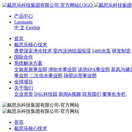
产品中心
Language
中 文
English
首页
戴思乐核心技术
逐梦深蓝净水技术
室内泳池恒温恒湿
1480水泵
研发制造
国际合作
系统解决方案
文旅发展事业部
净饮水事业部
泳池SPA事业部
新风与健
事业部
二次供水事业部
场馆运营事业部
全球项目
关于我们
企业资质
DSL科技园
新闻&视频
联系我们
董事长专栏
首页
戴思乐核心技术