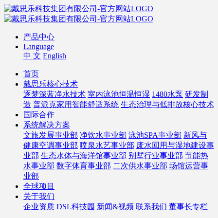
产品中心
Language
中 文
English
首页
戴思乐核心技术
逐梦深蓝净水技术
室内泳池恒温恒湿
1480水泵
研发制
造
普派克家用智能舒适系统
生态治理与低排放核心技术
国际合作
系统解决方案
文旅发展事业部
净饮水事业部
泳池SPA事业部
新风与
健康空调事业部
喷泉水艺事业部
废水回用与湿地建设事
业部
生态水体与海洋馆事业部
别墅行业事业部
节能热
水事业部
数字体育事业部
二次供水事业部
场馆运营事
业部
全球项目
关于我们
企业资质
DSL科技园
新闻&视频
联系我们
董事长专栏