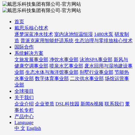
首页
戴思乐核心技术
逐梦深蓝净水技术
室内泳池恒温恒湿
1480水泵
研发制
造
普派克家用智能舒适系统
生态治理与零排放核心技术
国际合作
系统解决方案
文旅发展事业部
净饮水事业部
泳池SPA事业部
新风与
健康空调事业部
喷泉水艺事业部
废水回用与湿地建设事
业部
生态水体与海洋馆事业部
别墅行业事业部
节能热
水事业部
数字体育事业部
二次供水事业部
场馆运营事
业部
全球项目
关于我们
企业介绍
企业资质
DSL科技园
新闻&视频
联系我们
董
事长专栏
产品中心
Language
中 文
English