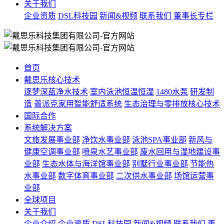
关于我们
企业资质
DSL科技园
新闻&视频
联系我们
董事长专栏
首页
戴思乐核心技术
逐梦深蓝净水技术
室内泳池恒温恒湿
1480水泵
研发制
造
普派克家用智能舒适系统
生态治理与零排放核心技术
国际合作
系统解决方案
文旅发展事业部
净饮水事业部
泳池SPA事业部
新风与
健康空调事业部
喷泉水艺事业部
废水回用与湿地建设事
业部
生态水体与海洋馆事业部
别墅行业事业部
节能热
水事业部
数字体育事业部
二次供水事业部
场馆运营事
业部
全球项目
关于我们
企业介绍
企业资质
DSL科技园
新闻&视频
联系我们
董