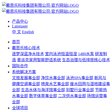
产品中心
Language
中 文
English
首页
戴思乐核心技术
逐梦深蓝净水技术
室内泳池恒温恒湿
1480水泵
研发制
造
普派克家用智能舒适系统
生态治理与低排放核心技术
国际合作
系统解决方案
文旅发展事业部
净饮水事业部
泳池SPA事业部
新风与
健康空调事业部
喷泉水艺事业部
废水回用与湿地建设事
业部
生态水体与海洋馆事业部
别墅行业事业部
节能热
水事业部
数字体育事业部
二次供水事业部
场馆运营事
业部
全球项目