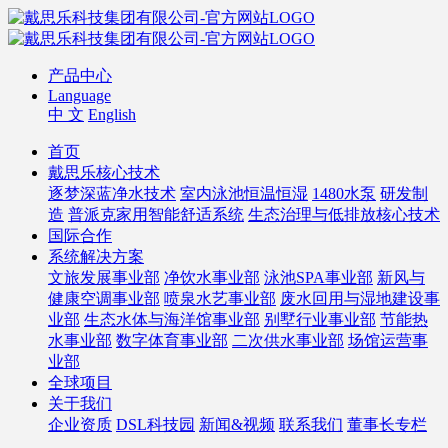
产品中心
Language
中 文
English
首页
戴思乐核心技术
逐梦深蓝净水技术
室内泳池恒温恒湿
1480水泵
研发制
造
普派克家用智能舒适系统
生态治理与低排放核心技术
国际合作
系统解决方案
文旅发展事业部
净饮水事业部
泳池SPA事业部
新风与
健康空调事业部
喷泉水艺事业部
废水回用与湿地建设事
业部
生态水体与海洋馆事业部
别墅行业事业部
节能热
水事业部
数字体育事业部
二次供水事业部
场馆运营事
业部
全球项目
关于我们
企业资质
DSL科技园
新闻&视频
联系我们
董事长专栏