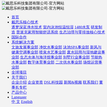
首页
戴思乐核心技术
逐梦深蓝净水技术
室内泳池恒温恒湿
1480水泵
研发制
造
普派克家用智能舒适系统
生态治理与零排放核心技术
国际合作
系统解决方案
文旅发展事业部
净饮水事业部
泳池SPA事业部
新风与
健康空调事业部
喷泉水艺事业部
废水回用与湿地建设事
业部
生态水体与海洋馆事业部
别墅行业事业部
节能热
水事业部
数字体育事业部
二次供水事业部
场馆运营事
业部
全球项目
关于我们
企业介绍
企业资质
DSL科技园
新闻&视频
联系我们
董
事长专栏
产品中心
Language
中 文
English