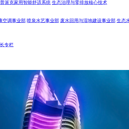
普派克家用智能舒适系统
生态治理与零排放核心技术
康空调事业部
喷泉水艺事业部
废水回用与湿地建设事业部
生态
长专栏