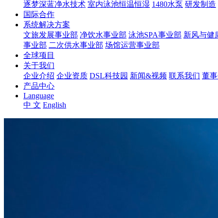
逐梦深蓝净水技术
室内泳池恒温恒湿
1480水泵
研发制造
国际合作
系统解决方案
文旅发展事业部
净饮水事业部
泳池SPA事业部
新风与健
事业部
二次供水事业部
场馆运营事业部
全球项目
关于我们
企业介绍
企业资质
DSL科技园
新闻&视频
联系我们
董事
产品中心
Language
中 文
English