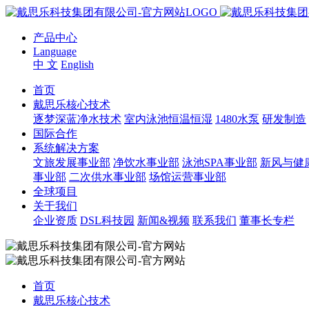
产品中心
Language
中 文
English
首页
戴思乐核心技术
逐梦深蓝净水技术
室内泳池恒温恒湿
1480水泵
研发制造
国际合作
系统解决方案
文旅发展事业部
净饮水事业部
泳池SPA事业部
新风与健
事业部
二次供水事业部
场馆运营事业部
全球项目
关于我们
企业资质
DSL科技园
新闻&视频
联系我们
董事长专栏
首页
戴思乐核心技术