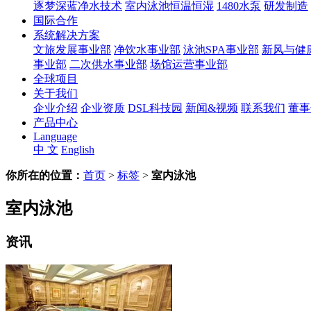
逐梦深蓝净水技术
室内泳池恒温恒湿
1480水泵
研发制造
国际合作
系统解决方案
文旅发展事业部
净饮水事业部
泳池SPA事业部
新风与健
事业部
二次供水事业部
场馆运营事业部
全球项目
关于我们
企业介绍
企业资质
DSL科技园
新闻&视频
联系我们
董事
产品中心
Language
中 文
English
你所在的位置：
首页
>
标签
>
室内泳池
室内泳池
资讯