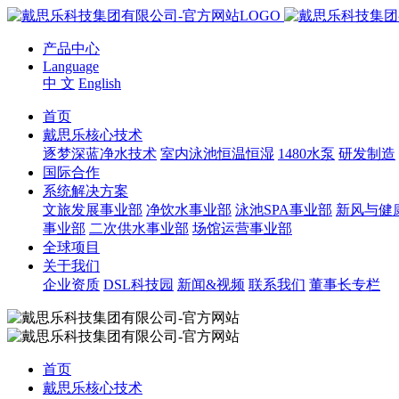
产品中心
Language
中 文
English
首页
戴思乐核心技术
逐梦深蓝净水技术
室内泳池恒温恒湿
1480水泵
研发制造
国际合作
系统解决方案
文旅发展事业部
净饮水事业部
泳池SPA事业部
新风与健
事业部
二次供水事业部
场馆运营事业部
全球项目
关于我们
企业资质
DSL科技园
新闻&视频
联系我们
董事长专栏
首页
戴思乐核心技术