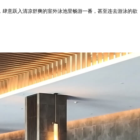
，肆意跃入清凉舒爽的室外泳池里畅游一番，甚至连去游泳的欲