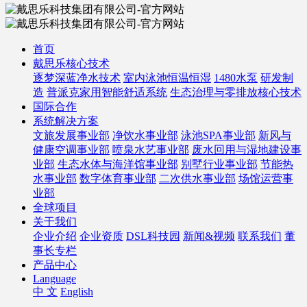
首页
戴思乐核心技术
逐梦深蓝净水技术
室内泳池恒温恒湿
1480水泵
研发制
造
普派克家用智能舒适系统
生态治理与零排放核心技术
国际合作
系统解决方案
文旅发展事业部
净饮水事业部
泳池SPA事业部
新风与
健康空调事业部
喷泉水艺事业部
废水回用与湿地建设事
业部
生态水体与海洋馆事业部
别墅行业事业部
节能热
水事业部
数字体育事业部
二次供水事业部
场馆运营事
业部
全球项目
关于我们
企业介绍
企业资质
DSL科技园
新闻&视频
联系我们
董
事长专栏
产品中心
Language
中 文
English