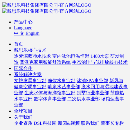
产品中心
Language
中 文
English
首页
戴思乐核心技术
逐梦深蓝净水技术
室内泳池恒温恒湿
1480水泵
研发制
造
普派克家用智能舒适系统
生态治理与低排放核心技术
国际合作
系统解决方案
文旅发展事业部
净饮水事业部
泳池SPA事业部
新风与
健康空调事业部
喷泉水艺事业部
废水回用与湿地建设事
业部
生态水体与海洋馆事业部
别墅行业事业部
节能热
水事业部
数字体育事业部
二次供水事业部
场馆运营事
业部
全球项目
关于我们
企业资质
DSL科技园
新闻&视频
联系我们
董事长专栏