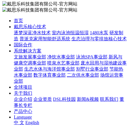
首页
戴思乐核心技术
逐梦深蓝净水技术
室内泳池恒温恒湿
1480水泵
研发制
造
普派克家用智能舒适系统
生态治理与零排放核心技术
国际合作
系统解决方案
文旅发展事业部
净饮水事业部
泳池SPA事业部
新风与
健康空调事业部
喷泉水艺事业部
废水回用与湿地建设事
业部
生态水体与海洋馆事业部
别墅行业事业部
节能热
水事业部
数字体育事业部
二次供水事业部
场馆运营事
业部
全球项目
关于我们
企业介绍
企业资质
DSL科技园
新闻&视频
联系我们
董
事长专栏
产品中心
Language
中 文
English