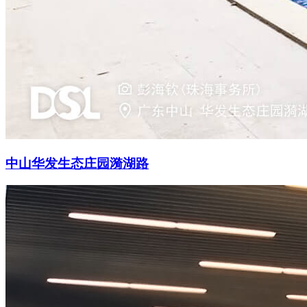
中山华发生态庄园漪湖路