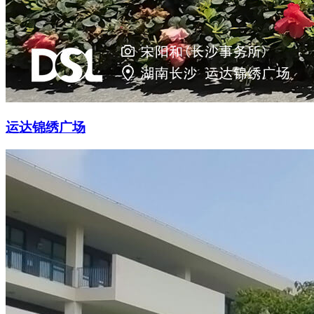
运达锦绣广场