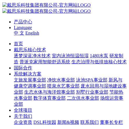
产品中心
Language
中 文
English
首页
戴思乐核心技术
逐梦深蓝净水技术
室内泳池恒温恒湿
1480水泵
研发制
造
普派克家用智能舒适系统
生态治理与低排放核心技术
国际合作
系统解决方案
文旅发展事业部
净饮水事业部
泳池SPA事业部
新风与
健康空调事业部
喷泉水艺事业部
废水回用与湿地建设事
业部
生态水体与海洋馆事业部
别墅行业事业部
节能热
水事业部
数字体育事业部
二次供水事业部
场馆运营事
业部
全球项目
关于我们
企业资质
DSL科技园
新闻&视频
联系我们
董事长专栏