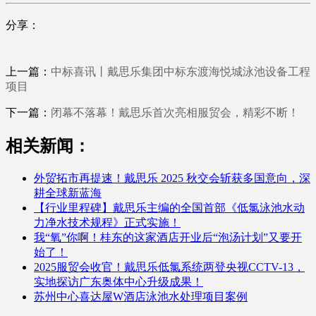
分享：
上一篇：
中标喜讯丨戴思乐集团中标东渡海悦城泳池设备工程
项目
下一篇：
闭幕不落幕！戴思乐首次亮相服贸会，精彩不断！
相关新闻：
外贸拓市再提速！戴思乐 2025 秋交会斩获多国意向，深
耕全球新蓝海
【行业里程碑】戴思乐主编的全国首部《低氯泳池水动
力净水技术规程》正式实施！
我“氧”你啊！桂东的这家酒店开业后“泡汤计划”又要开
始了！
2025服贸会收官！戴思乐低氯系统两登央视CCTV-13，
实地探访广东奥体中心升级成果！
苏州中心喜达屋W酒店泳池水处理项目案例