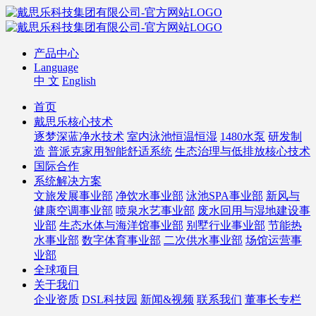
产品中心
Language
中 文
English
首页
戴思乐核心技术
逐梦深蓝净水技术
室内泳池恒温恒湿
1480水泵
研发制
造
普派克家用智能舒适系统
生态治理与低排放核心技术
国际合作
系统解决方案
文旅发展事业部
净饮水事业部
泳池SPA事业部
新风与
健康空调事业部
喷泉水艺事业部
废水回用与湿地建设事
业部
生态水体与海洋馆事业部
别墅行业事业部
节能热
水事业部
数字体育事业部
二次供水事业部
场馆运营事
业部
全球项目
关于我们
企业资质
DSL科技园
新闻&视频
联系我们
董事长专栏