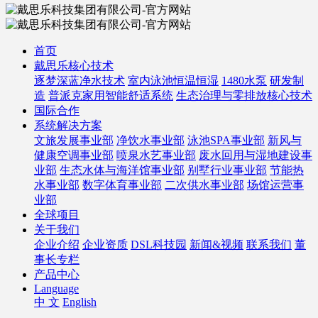
首页
戴思乐核心技术
逐梦深蓝净水技术
室内泳池恒温恒湿
1480水泵
研发制
造
普派克家用智能舒适系统
生态治理与零排放核心技术
国际合作
系统解决方案
文旅发展事业部
净饮水事业部
泳池SPA事业部
新风与
健康空调事业部
喷泉水艺事业部
废水回用与湿地建设事
业部
生态水体与海洋馆事业部
别墅行业事业部
节能热
水事业部
数字体育事业部
二次供水事业部
场馆运营事
业部
全球项目
关于我们
企业介绍
企业资质
DSL科技园
新闻&视频
联系我们
董
事长专栏
产品中心
Language
中 文
English