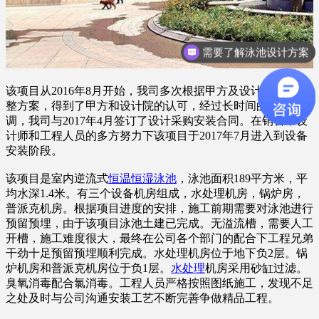
需要了解泳池设计方案
该项目从2016年8月开始，我司多次根据甲方及设计院要求调
整方案，得到了甲方和设计院的认可，经过长时间的沟通与协
调，我司与2017年4月签订了设计采购安装合同。在销售，设
计师和工程人员的多方努力下该项目于2017年7月进入到设备
安装阶段。
该项目是室内逆流式
恒温恒湿泳池
，泳池面积189平方米，平
均水深1.4米。有三个设备机房组成，水处理机房，锅炉房，
普派克机房。根据项目进度的安排，施工前期需要对泳池进行
预留预埋，由于该项目泳池土建已完成。无溢流槽，需要人工
开槽，施工难度很大，最终在公司各个部门的配合下工程兄弟
干劲十足预留预埋顺利完成。水处理机房位于地下负2层。锅
炉机房和普派克机房位于负1层。
水处理
机房采用砂缸过滤。
臭氧消毒配合氯消毒。工程人员严格按照图纸施工，发现不足
之处及时与公司沟通安装工艺不断完善争做精品工程。