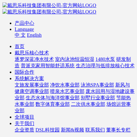
产品中心
Language
中 文
English
首页
戴思乐核心技术
逐梦深蓝净水技术
室内泳池恒温恒湿
1480水泵
研发制
造
普派克家用智能舒适系统
生态治理与低排放核心技术
国际合作
系统解决方案
文旅发展事业部
净饮水事业部
泳池SPA事业部
新风与
健康空调事业部
喷泉水艺事业部
废水回用与湿地建设事
业部
生态水体与海洋馆事业部
别墅行业事业部
节能热
水事业部
数字体育事业部
二次供水事业部
场馆运营事
业部
全球项目
关于我们
企业资质
DSL科技园
新闻&视频
联系我们
董事长专栏