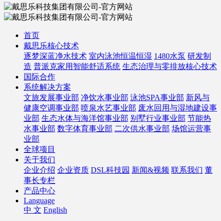
首页
戴思乐核心技术
逐梦深蓝净水技术
室内泳池恒温恒湿
1480水泵
研发制
造
普派克家用智能舒适系统
生态治理与零排放核心技术
国际合作
系统解决方案
文旅发展事业部
净饮水事业部
泳池SPA事业部
新风与
健康空调事业部
喷泉水艺事业部
废水回用与湿地建设事
业部
生态水体与海洋馆事业部
别墅行业事业部
节能热
水事业部
数字体育事业部
二次供水事业部
场馆运营事
业部
全球项目
关于我们
企业介绍
企业资质
DSL科技园
新闻&视频
联系我们
董
事长专栏
产品中心
Language
中 文
English