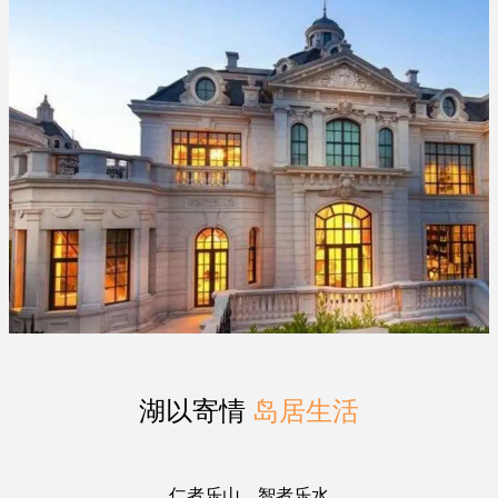
湖以寄情
岛居生活
仁者乐山，智者乐水