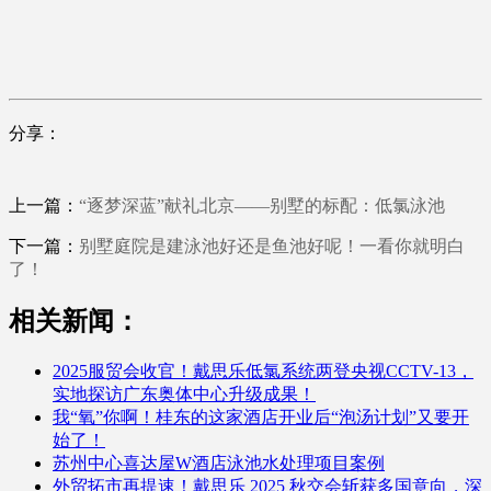
分享：
上一篇：
“逐梦深蓝”献礼北京——别墅的标配：低氯泳池
下一篇：
别墅庭院是建泳池好还是鱼池好呢！一看你就明白
了！
相关新闻：
2025服贸会收官！戴思乐低氯系统两登央视CCTV-13，
实地探访广东奥体中心升级成果！
我“氧”你啊！桂东的这家酒店开业后“泡汤计划”又要开
始了！
苏州中心喜达屋W酒店泳池水处理项目案例
外贸拓市再提速！戴思乐 2025 秋交会斩获多国意向，深