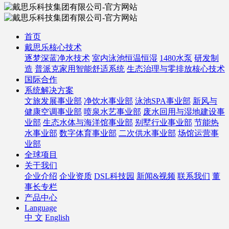
首页
戴思乐核心技术
逐梦深蓝净水技术
室内泳池恒温恒湿
1480水泵
研发制
造
普派克家用智能舒适系统
生态治理与零排放核心技术
国际合作
系统解决方案
文旅发展事业部
净饮水事业部
泳池SPA事业部
新风与
健康空调事业部
喷泉水艺事业部
废水回用与湿地建设事
业部
生态水体与海洋馆事业部
别墅行业事业部
节能热
水事业部
数字体育事业部
二次供水事业部
场馆运营事
业部
全球项目
关于我们
企业介绍
企业资质
DSL科技园
新闻&视频
联系我们
董
事长专栏
产品中心
Language
中 文
English