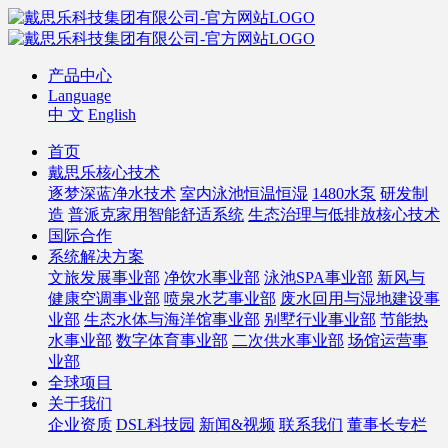
产品中心
Language
中 文
English
首页
戴思乐核心技术
逐梦深蓝净水技术
室内泳池恒温恒湿
1480水泵
研发制
造
普派克家用智能舒适系统
生态治理与低排放核心技术
国际合作
系统解决方案
文旅发展事业部
净饮水事业部
泳池SPA事业部
新风与
健康空调事业部
喷泉水艺事业部
废水回用与湿地建设事
业部
生态水体与海洋馆事业部
别墅行业事业部
节能热
水事业部
数字体育事业部
二次供水事业部
场馆运营事
业部
全球项目
关于我们
企业资质
DSL科技园
新闻&视频
联系我们
董事长专栏