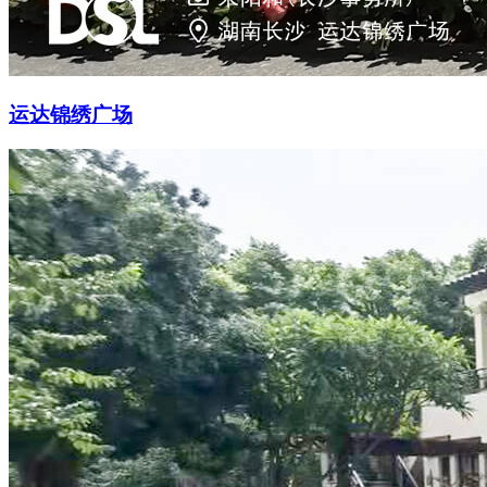
运达锦绣广场