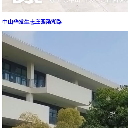
中山华发生态庄园漪湖路