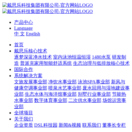
产品中心
Language
中 文
English
首页
戴思乐核心技术
逐梦深蓝净水技术
室内泳池恒温恒湿
1480水泵
研发制
造
普派克家用智能舒适系统
生态治理与低排放核心技术
国际合作
系统解决方案
文旅发展事业部
净饮水事业部
泳池SPA事业部
新风与
健康空调事业部
喷泉水艺事业部
废水回用与湿地建设事
业部
生态水体与海洋馆事业部
别墅行业事业部
节能热
水事业部
数字体育事业部
二次供水事业部
场馆运营事
业部
全球项目
关于我们
企业资质
DSL科技园
新闻&视频
联系我们
董事长专栏