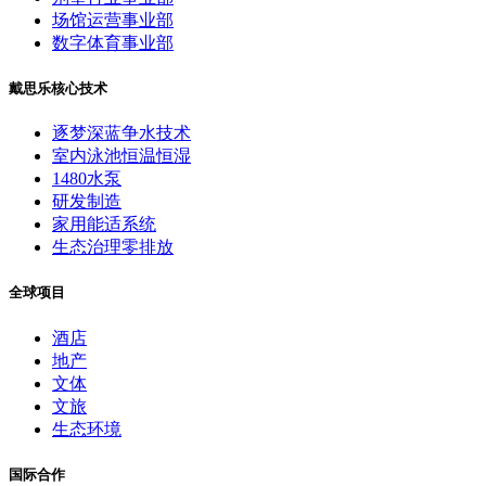
场馆运营事业部
数字体育事业部
戴思乐核心技术
逐梦深蓝争水技术
室内泳池恒温恒湿
1480水泵
研发制造
家用能适系统
生态治理零排放
全球项目
酒店
地产
文体
文旅
生态环境
国际合作