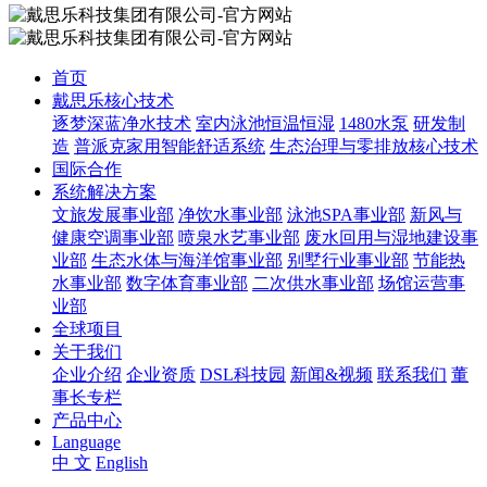
首页
戴思乐核心技术
逐梦深蓝净水技术
室内泳池恒温恒湿
1480水泵
研发制
造
普派克家用智能舒适系统
生态治理与零排放核心技术
国际合作
系统解决方案
文旅发展事业部
净饮水事业部
泳池SPA事业部
新风与
健康空调事业部
喷泉水艺事业部
废水回用与湿地建设事
业部
生态水体与海洋馆事业部
别墅行业事业部
节能热
水事业部
数字体育事业部
二次供水事业部
场馆运营事
业部
全球项目
关于我们
企业介绍
企业资质
DSL科技园
新闻&视频
联系我们
董
事长专栏
产品中心
Language
中 文
English