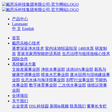
产品中心
Language
中 文
English
首页
戴思乐核心技术
逐梦深蓝净水技术
室内泳池恒温恒湿
1480水泵
研发制
造
普派克家用智能舒适系统
生态治理与低排放核心技术
国际合作
系统解决方案
文旅发展事业部
净饮水事业部
泳池SPA事业部
新风与
健康空调事业部
喷泉水艺事业部
废水回用与湿地建设事
业部
生态水体与海洋馆事业部
别墅行业事业部
节能热
水事业部
数字体育事业部
二次供水事业部
场馆运营事
业部
全球项目
关于我们
企业资质
DSL科技园
新闻&视频
联系我们
董事长专栏