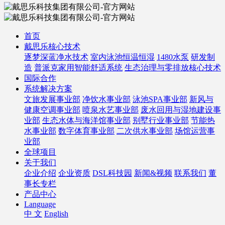
首页
戴思乐核心技术
逐梦深蓝净水技术
室内泳池恒温恒湿
1480水泵
研发制
造
普派克家用智能舒适系统
生态治理与零排放核心技术
国际合作
系统解决方案
文旅发展事业部
净饮水事业部
泳池SPA事业部
新风与
健康空调事业部
喷泉水艺事业部
废水回用与湿地建设事
业部
生态水体与海洋馆事业部
别墅行业事业部
节能热
水事业部
数字体育事业部
二次供水事业部
场馆运营事
业部
全球项目
关于我们
企业介绍
企业资质
DSL科技园
新闻&视频
联系我们
董
事长专栏
产品中心
Language
中 文
English