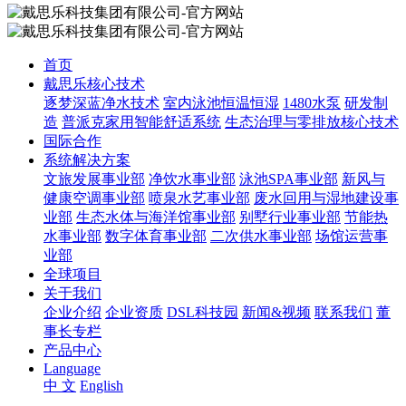
首页
戴思乐核心技术
逐梦深蓝净水技术
室内泳池恒温恒湿
1480水泵
研发制
造
普派克家用智能舒适系统
生态治理与零排放核心技术
国际合作
系统解决方案
文旅发展事业部
净饮水事业部
泳池SPA事业部
新风与
健康空调事业部
喷泉水艺事业部
废水回用与湿地建设事
业部
生态水体与海洋馆事业部
别墅行业事业部
节能热
水事业部
数字体育事业部
二次供水事业部
场馆运营事
业部
全球项目
关于我们
企业介绍
企业资质
DSL科技园
新闻&视频
联系我们
董
事长专栏
产品中心
Language
中 文
English