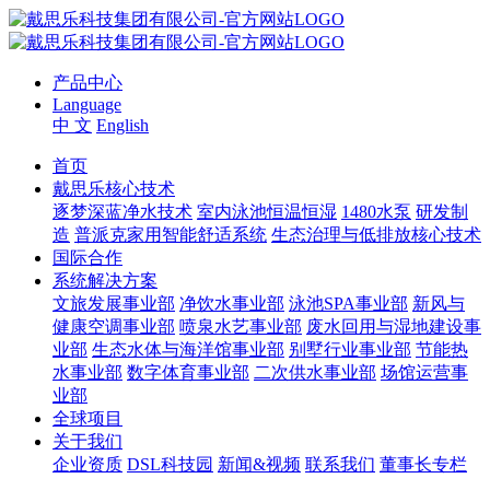
产品中心
Language
中 文
English
首页
戴思乐核心技术
逐梦深蓝净水技术
室内泳池恒温恒湿
1480水泵
研发制
造
普派克家用智能舒适系统
生态治理与低排放核心技术
国际合作
系统解决方案
文旅发展事业部
净饮水事业部
泳池SPA事业部
新风与
健康空调事业部
喷泉水艺事业部
废水回用与湿地建设事
业部
生态水体与海洋馆事业部
别墅行业事业部
节能热
水事业部
数字体育事业部
二次供水事业部
场馆运营事
业部
全球项目
关于我们
企业资质
DSL科技园
新闻&视频
联系我们
董事长专栏