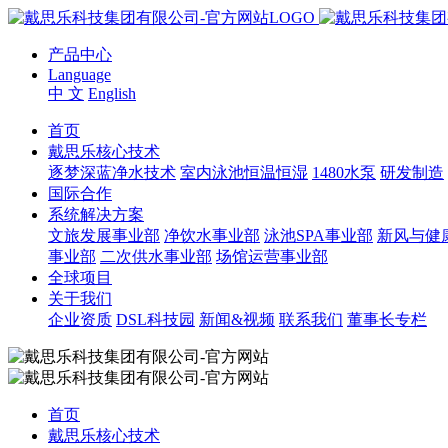
产品中心
Language
中 文
English
首页
戴思乐核心技术
逐梦深蓝净水技术
室内泳池恒温恒湿
1480水泵
研发制造
国际合作
系统解决方案
文旅发展事业部
净饮水事业部
泳池SPA事业部
新风与健
事业部
二次供水事业部
场馆运营事业部
全球项目
关于我们
企业资质
DSL科技园
新闻&视频
联系我们
董事长专栏
首页
戴思乐核心技术