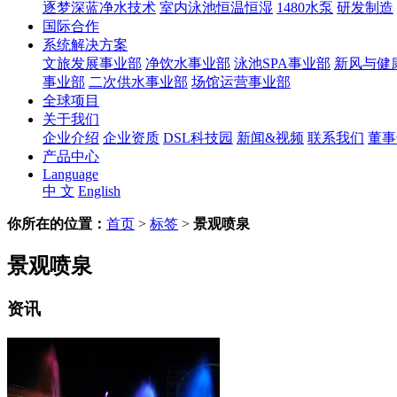
逐梦深蓝净水技术
室内泳池恒温恒湿
1480水泵
研发制造
国际合作
系统解决方案
文旅发展事业部
净饮水事业部
泳池SPA事业部
新风与健
事业部
二次供水事业部
场馆运营事业部
全球项目
关于我们
企业介绍
企业资质
DSL科技园
新闻&视频
联系我们
董事
产品中心
Language
中 文
English
你所在的位置：
首页
>
标签
>
景观喷泉
景观喷泉
资讯