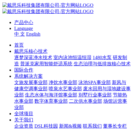
产品中心
Language
中 文
English
首页
戴思乐核心技术
逐梦深蓝净水技术
室内泳池恒温恒湿
1480水泵
研发制
造
普派克家用智能舒适系统
生态治理与低排放核心技术
国际合作
系统解决方案
文旅发展事业部
净饮水事业部
泳池SPA事业部
新风与
健康空调事业部
喷泉水艺事业部
废水回用与湿地建设事
业部
生态水体与海洋馆事业部
别墅行业事业部
节能热
水事业部
数字体育事业部
二次供水事业部
场馆运营事
业部
全球项目
关于我们
企业资质
DSL科技园
新闻&视频
联系我们
董事长专栏