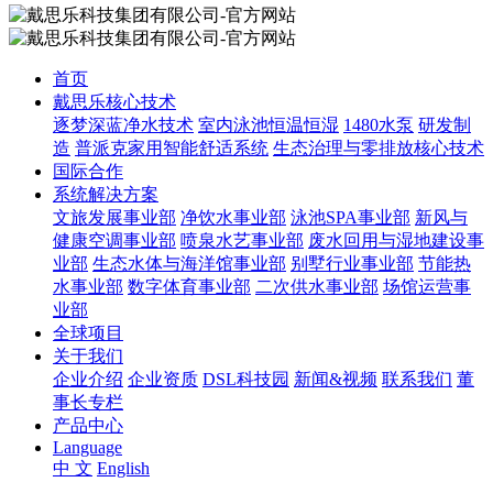
首页
戴思乐核心技术
逐梦深蓝净水技术
室内泳池恒温恒湿
1480水泵
研发制
造
普派克家用智能舒适系统
生态治理与零排放核心技术
国际合作
系统解决方案
文旅发展事业部
净饮水事业部
泳池SPA事业部
新风与
健康空调事业部
喷泉水艺事业部
废水回用与湿地建设事
业部
生态水体与海洋馆事业部
别墅行业事业部
节能热
水事业部
数字体育事业部
二次供水事业部
场馆运营事
业部
全球项目
关于我们
企业介绍
企业资质
DSL科技园
新闻&视频
联系我们
董
事长专栏
产品中心
Language
中 文
English