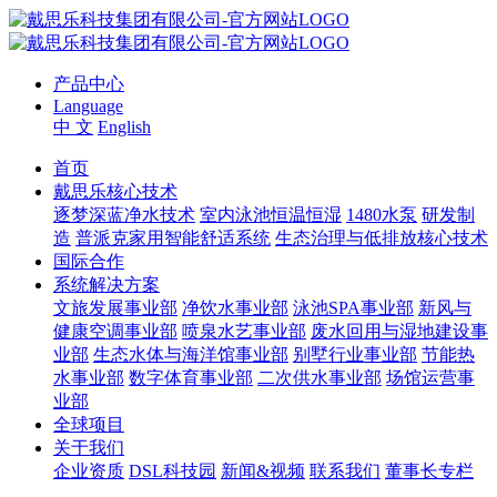
产品中心
Language
中 文
English
首页
戴思乐核心技术
逐梦深蓝净水技术
室内泳池恒温恒湿
1480水泵
研发制
造
普派克家用智能舒适系统
生态治理与低排放核心技术
国际合作
系统解决方案
文旅发展事业部
净饮水事业部
泳池SPA事业部
新风与
健康空调事业部
喷泉水艺事业部
废水回用与湿地建设事
业部
生态水体与海洋馆事业部
别墅行业事业部
节能热
水事业部
数字体育事业部
二次供水事业部
场馆运营事
业部
全球项目
关于我们
企业资质
DSL科技园
新闻&视频
联系我们
董事长专栏