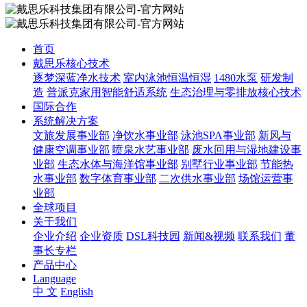
首页
戴思乐核心技术
逐梦深蓝净水技术
室内泳池恒温恒湿
1480水泵
研发制
造
普派克家用智能舒适系统
生态治理与零排放核心技术
国际合作
系统解决方案
文旅发展事业部
净饮水事业部
泳池SPA事业部
新风与
健康空调事业部
喷泉水艺事业部
废水回用与湿地建设事
业部
生态水体与海洋馆事业部
别墅行业事业部
节能热
水事业部
数字体育事业部
二次供水事业部
场馆运营事
业部
全球项目
关于我们
企业介绍
企业资质
DSL科技园
新闻&视频
联系我们
董
事长专栏
产品中心
Language
中 文
English