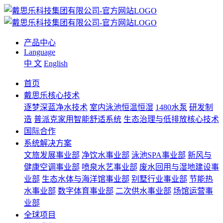
产品中心
Language
中 文
English
首页
戴思乐核心技术
逐梦深蓝净水技术
室内泳池恒温恒湿
1480水泵
研发制
造
普派克家用智能舒适系统
生态治理与低排放核心技术
国际合作
系统解决方案
文旅发展事业部
净饮水事业部
泳池SPA事业部
新风与
健康空调事业部
喷泉水艺事业部
废水回用与湿地建设事
业部
生态水体与海洋馆事业部
别墅行业事业部
节能热
水事业部
数字体育事业部
二次供水事业部
场馆运营事
业部
全球项目