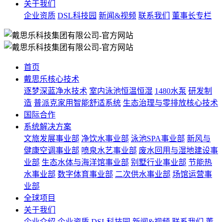
关于我们
企业资质
DSL科技园
新闻&视频
联系我们
董事长专栏
首页
戴思乐核心技术
逐梦深蓝净水技术
室内泳池恒温恒湿
1480水泵
研发制
造
普派克家用智能舒适系统
生态治理与零排放核心技术
国际合作
系统解决方案
文旅发展事业部
净饮水事业部
泳池SPA事业部
新风与
健康空调事业部
喷泉水艺事业部
废水回用与湿地建设事
业部
生态水体与海洋馆事业部
别墅行业事业部
节能热
水事业部
数字体育事业部
二次供水事业部
场馆运营事
业部
全球项目
关于我们
企业介绍
企业资质
DSL科技园
新闻&视频
联系我们
董