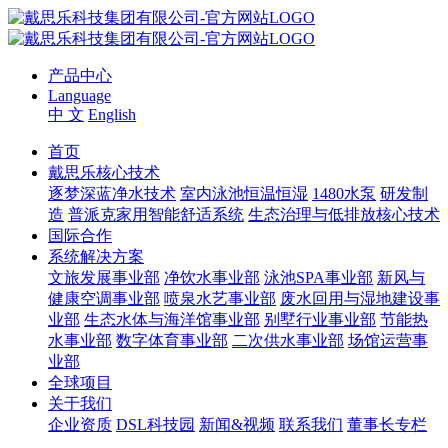
产品中心
Language
中 文
English
首页
戴思乐核心技术
逐梦深蓝净水技术
室内泳池恒温恒湿
1480水泵
研发制
造
普派克家用智能舒适系统
生态治理与低排放核心技术
国际合作
系统解决方案
文旅发展事业部
净饮水事业部
泳池SPA事业部
新风与
健康空调事业部
喷泉水艺事业部
废水回用与湿地建设事
业部
生态水体与海洋馆事业部
别墅行业事业部
节能热
水事业部
数字体育事业部
二次供水事业部
场馆运营事
业部
全球项目
关于我们
企业资质
DSL科技园
新闻&视频
联系我们
董事长专栏