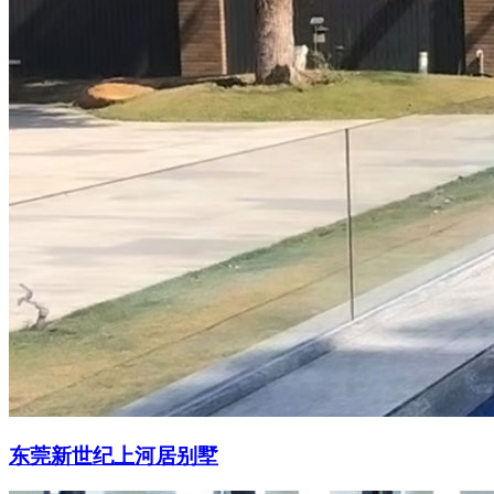
东莞新世纪上河居别墅