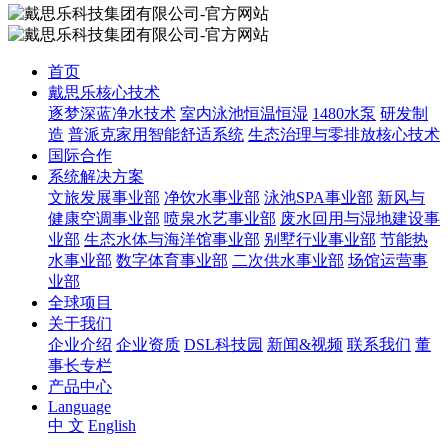
首页
戴思乐核心技术
逐梦深蓝净水技术
室内泳池恒温恒湿
1480水泵
研发制
造
普派克家用智能舒适系统
生态治理与零排放核心技术
国际合作
系统解决方案
文旅发展事业部
净饮水事业部
泳池SPA事业部
新风与
健康空调事业部
喷泉水艺事业部
废水回用与湿地建设事
业部
生态水体与海洋馆事业部
别墅行业事业部
节能热
水事业部
数字体育事业部
二次供水事业部
场馆运营事
业部
全球项目
关于我们
企业介绍
企业资质
DSL科技园
新闻&视频
联系我们
董
事长专栏
产品中心
Language
中 文
English