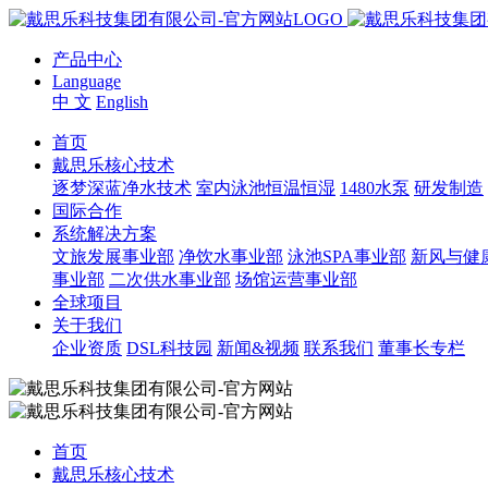
产品中心
Language
中 文
English
首页
戴思乐核心技术
逐梦深蓝净水技术
室内泳池恒温恒湿
1480水泵
研发制造
国际合作
系统解决方案
文旅发展事业部
净饮水事业部
泳池SPA事业部
新风与健
事业部
二次供水事业部
场馆运营事业部
全球项目
关于我们
企业资质
DSL科技园
新闻&视频
联系我们
董事长专栏
首页
戴思乐核心技术