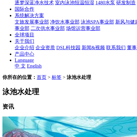
逐梦深蓝净水技术
室内泳池恒温恒湿
1480水泵
研发制造
国际合作
系统解决方案
文旅发展事业部
净饮水事业部
泳池SPA事业部
新风与健
事业部
二次供水事业部
场馆运营事业部
全球项目
关于我们
企业介绍
企业资质
DSL科技园
新闻&视频
联系我们
董事
产品中心
Language
中 文
English
你所在的位置：
首页
>
标签
>
泳池水处理
泳池水处理
资讯