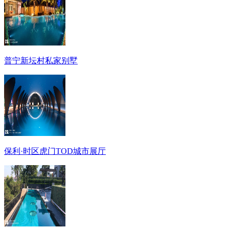
普宁新坛村私家别墅
保利·时区虎门TOD城市展厅