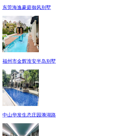
东莞海逸豪庭御风别墅
福州市金辉淮安半岛别墅
中山华发生态庄园漪湖路