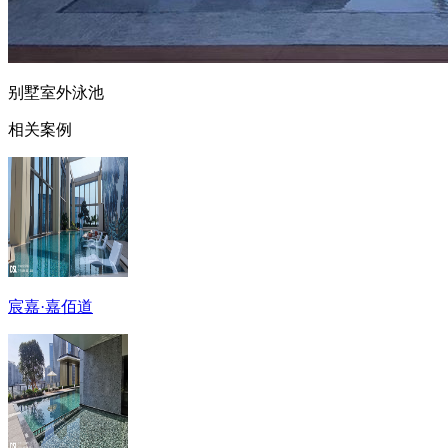
别墅室外泳池
相关案例
宸嘉·嘉佰道