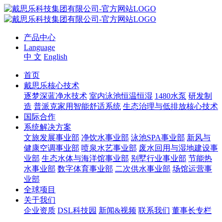
产品中心
Language
中 文
English
首页
戴思乐核心技术
逐梦深蓝净水技术
室内泳池恒温恒湿
1480水泵
研发制
造
普派克家用智能舒适系统
生态治理与低排放核心技术
国际合作
系统解决方案
文旅发展事业部
净饮水事业部
泳池SPA事业部
新风与
健康空调事业部
喷泉水艺事业部
废水回用与湿地建设事
业部
生态水体与海洋馆事业部
别墅行业事业部
节能热
水事业部
数字体育事业部
二次供水事业部
场馆运营事
业部
全球项目
关于我们
企业资质
DSL科技园
新闻&视频
联系我们
董事长专栏