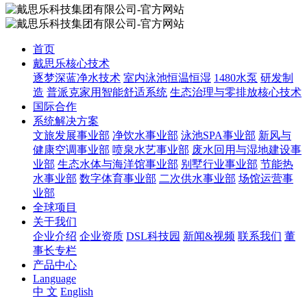
首页
戴思乐核心技术
逐梦深蓝净水技术
室内泳池恒温恒湿
1480水泵
研发制
造
普派克家用智能舒适系统
生态治理与零排放核心技术
国际合作
系统解决方案
文旅发展事业部
净饮水事业部
泳池SPA事业部
新风与
健康空调事业部
喷泉水艺事业部
废水回用与湿地建设事
业部
生态水体与海洋馆事业部
别墅行业事业部
节能热
水事业部
数字体育事业部
二次供水事业部
场馆运营事
业部
全球项目
关于我们
企业介绍
企业资质
DSL科技园
新闻&视频
联系我们
董
事长专栏
产品中心
Language
中 文
English