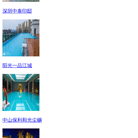
深圳中泰印邸
阳光一品江城
中山保利和光尘樾