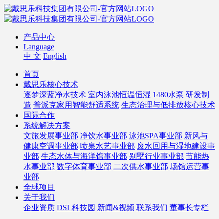
产品中心
Language
中 文
English
首页
戴思乐核心技术
逐梦深蓝净水技术
室内泳池恒温恒湿
1480水泵
研发制
造
普派克家用智能舒适系统
生态治理与低排放核心技术
国际合作
系统解决方案
文旅发展事业部
净饮水事业部
泳池SPA事业部
新风与
健康空调事业部
喷泉水艺事业部
废水回用与湿地建设事
业部
生态水体与海洋馆事业部
别墅行业事业部
节能热
水事业部
数字体育事业部
二次供水事业部
场馆运营事
业部
全球项目
关于我们
企业资质
DSL科技园
新闻&视频
联系我们
董事长专栏