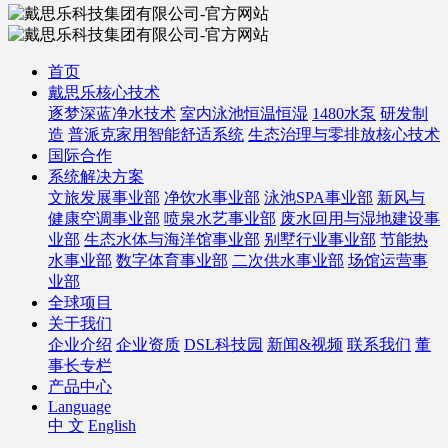
首页
戴思乐核心技术
逐梦深蓝净水技术
室内泳池恒温恒湿
1480水泵
研发制
造
普派克家用智能舒适系统
生态治理与零排放核心技术
国际合作
系统解决方案
文旅发展事业部
净饮水事业部
泳池SPA事业部
新风与
健康空调事业部
喷泉水艺事业部
废水回用与湿地建设事
业部
生态水体与海洋馆事业部
别墅行业事业部
节能热
水事业部
数字体育事业部
二次供水事业部
场馆运营事
业部
全球项目
关于我们
企业介绍
企业资质
DSL科技园
新闻&视频
联系我们
董
事长专栏
产品中心
Language
中 文
English