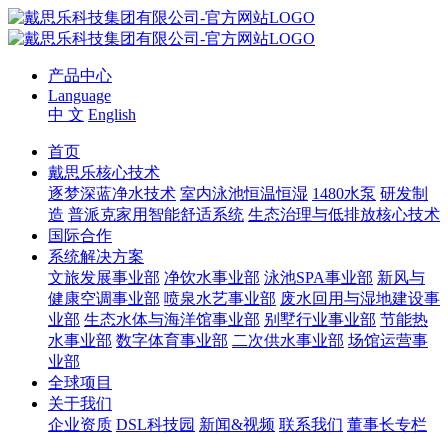
产品中心
Language
中 文
English
首页
戴思乐核心技术
逐梦深蓝净水技术
室内泳池恒温恒湿
1480水泵
研发制
造
普派克家用智能舒适系统
生态治理与低排放核心技术
国际合作
系统解决方案
文旅发展事业部
净饮水事业部
泳池SPA事业部
新风与
健康空调事业部
喷泉水艺事业部
废水回用与湿地建设事
业部
生态水体与海洋馆事业部
别墅行业事业部
节能热
水事业部
数字体育事业部
二次供水事业部
场馆运营事
业部
全球项目
关于我们
企业资质
DSL科技园
新闻&视频
联系我们
董事长专栏