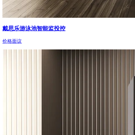
戴思乐游泳池智能监投控
价格面议