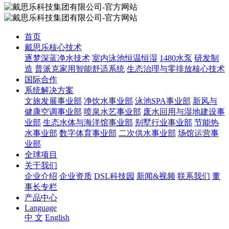
首页
戴思乐核心技术
逐梦深蓝净水技术
室内泳池恒温恒湿
1480水泵
研发制
造
普派克家用智能舒适系统
生态治理与零排放核心技术
国际合作
系统解决方案
文旅发展事业部
净饮水事业部
泳池SPA事业部
新风与
健康空调事业部
喷泉水艺事业部
废水回用与湿地建设事
业部
生态水体与海洋馆事业部
别墅行业事业部
节能热
水事业部
数字体育事业部
二次供水事业部
场馆运营事
业部
全球项目
关于我们
企业介绍
企业资质
DSL科技园
新闻&视频
联系我们
董
事长专栏
产品中心
Language
中 文
English