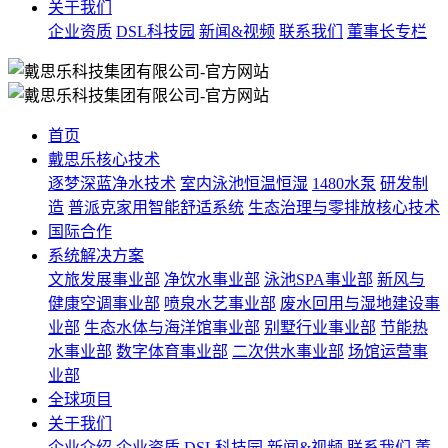
关于我们
企业资质
DSL科技园
新闻&视频
联系我们
董事长专栏
首页
戴思乐核心技术
逐梦深蓝净水技术
室内泳池恒温恒湿
1480水泵
研发制
造
普派克家用智能舒适系统
生态治理与零排放核心技术
国际合作
系统解决方案
文旅发展事业部
净饮水事业部
泳池SPA事业部
新风与
健康空调事业部
喷泉水艺事业部
废水回用与湿地建设事
业部
生态水体与海洋馆事业部
别墅行业事业部
节能热
水事业部
数字体育事业部
二次供水事业部
场馆运营事
业部
全球项目
关于我们
企业介绍
企业资质
DSL科技园
新闻&视频
联系我们
董