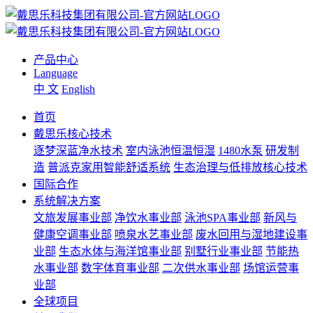
产品中心
Language
中 文
English
首页
戴思乐核心技术
逐梦深蓝净水技术
室内泳池恒温恒湿
1480水泵
研发制
造
普派克家用智能舒适系统
生态治理与低排放核心技术
国际合作
系统解决方案
文旅发展事业部
净饮水事业部
泳池SPA事业部
新风与
健康空调事业部
喷泉水艺事业部
废水回用与湿地建设事
业部
生态水体与海洋馆事业部
别墅行业事业部
节能热
水事业部
数字体育事业部
二次供水事业部
场馆运营事
业部
全球项目