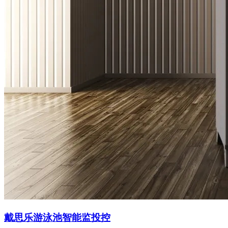
戴思乐游泳池智能监投控