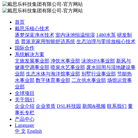
首页
戴思乐核心技术
逐梦深蓝净水技术
室内泳池恒温恒湿
1480水泵
研发制
造
普派克家用智能舒适系统
生态治理与零排放核心技术
国际合作
系统解决方案
文旅发展事业部
净饮水事业部
泳池SPA事业部
新风与
健康空调事业部
喷泉水艺事业部
废水回用与湿地建设事
业部
生态水体与海洋馆事业部
别墅行业事业部
节能热
水事业部
数字体育事业部
二次供水事业部
场馆运营事
业部
全球项目
关于我们
企业介绍
企业资质
DSL科技园
新闻&视频
联系我们
董
事长专栏
产品中心
Language
中 文
English