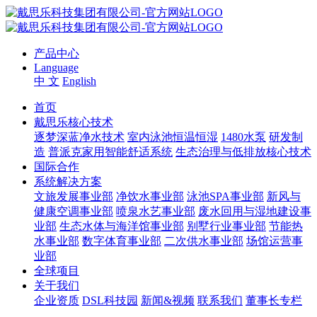
产品中心
Language
中 文
English
首页
戴思乐核心技术
逐梦深蓝净水技术
室内泳池恒温恒湿
1480水泵
研发制
造
普派克家用智能舒适系统
生态治理与低排放核心技术
国际合作
系统解决方案
文旅发展事业部
净饮水事业部
泳池SPA事业部
新风与
健康空调事业部
喷泉水艺事业部
废水回用与湿地建设事
业部
生态水体与海洋馆事业部
别墅行业事业部
节能热
水事业部
数字体育事业部
二次供水事业部
场馆运营事
业部
全球项目
关于我们
企业资质
DSL科技园
新闻&视频
联系我们
董事长专栏