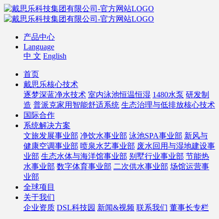
产品中心
Language
中 文
English
首页
戴思乐核心技术
逐梦深蓝净水技术
室内泳池恒温恒湿
1480水泵
研发制
造
普派克家用智能舒适系统
生态治理与低排放核心技术
国际合作
系统解决方案
文旅发展事业部
净饮水事业部
泳池SPA事业部
新风与
健康空调事业部
喷泉水艺事业部
废水回用与湿地建设事
业部
生态水体与海洋馆事业部
别墅行业事业部
节能热
水事业部
数字体育事业部
二次供水事业部
场馆运营事
业部
全球项目
关于我们
企业资质
DSL科技园
新闻&视频
联系我们
董事长专栏