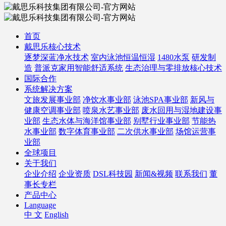
首页
戴思乐核心技术
逐梦深蓝净水技术
室内泳池恒温恒湿
1480水泵
研发制
造
普派克家用智能舒适系统
生态治理与零排放核心技术
国际合作
系统解决方案
文旅发展事业部
净饮水事业部
泳池SPA事业部
新风与
健康空调事业部
喷泉水艺事业部
废水回用与湿地建设事
业部
生态水体与海洋馆事业部
别墅行业事业部
节能热
水事业部
数字体育事业部
二次供水事业部
场馆运营事
业部
全球项目
关于我们
企业介绍
企业资质
DSL科技园
新闻&视频
联系我们
董
事长专栏
产品中心
Language
中 文
English