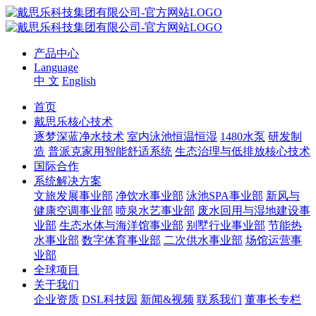
产品中心
Language
中 文
English
首页
戴思乐核心技术
逐梦深蓝净水技术
室内泳池恒温恒湿
1480水泵
研发制
造
普派克家用智能舒适系统
生态治理与低排放核心技术
国际合作
系统解决方案
文旅发展事业部
净饮水事业部
泳池SPA事业部
新风与
健康空调事业部
喷泉水艺事业部
废水回用与湿地建设事
业部
生态水体与海洋馆事业部
别墅行业事业部
节能热
水事业部
数字体育事业部
二次供水事业部
场馆运营事
业部
全球项目
关于我们
企业资质
DSL科技园
新闻&视频
联系我们
董事长专栏