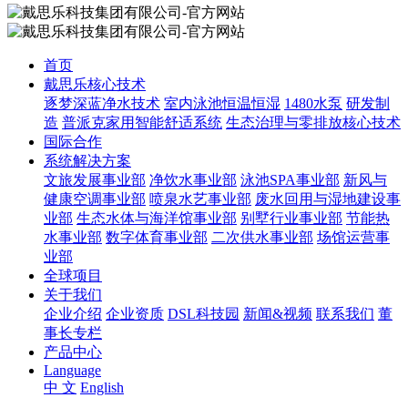
首页
戴思乐核心技术
逐梦深蓝净水技术
室内泳池恒温恒湿
1480水泵
研发制
造
普派克家用智能舒适系统
生态治理与零排放核心技术
国际合作
系统解决方案
文旅发展事业部
净饮水事业部
泳池SPA事业部
新风与
健康空调事业部
喷泉水艺事业部
废水回用与湿地建设事
业部
生态水体与海洋馆事业部
别墅行业事业部
节能热
水事业部
数字体育事业部
二次供水事业部
场馆运营事
业部
全球项目
关于我们
企业介绍
企业资质
DSL科技园
新闻&视频
联系我们
董
事长专栏
产品中心
Language
中 文
English