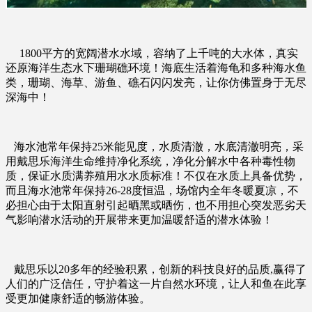
1800
平方的宽阔潜水水域，容纳了上千吨的大水体，真实
还原海洋生态水下珊瑚礁环境！
海底生活着海龟和多种海水鱼
类，珊瑚、海草、游鱼、礁石闪闪发亮，让你仿佛置身于无尽
深海中！
海水池常年保持
25
米能见度，水质清澈，水底清澈明亮，采
用戴思乐海洋生命维持净化系统，净化分解水中各种毒性物
质，保证水质满养殖用水水质标准！
不仅在水质上具备优势，
而且海水池常年保持
26-28
度恒温，场馆内全年冬暖夏凉，不
必担心由于太阳直射引起晒黑或晒伤，也不用担心突发恶劣天
气影响潜水活动的开展
带来更加温暖舒适的潜水体验！
戴思乐以
20
多年的经验积累
，
创新的科技良好的品质
,
赢得了
人们的广泛信任
，
守护着这一片自然水环境
，
让人和鱼在此享
受更加健康舒适的畅游体验
。