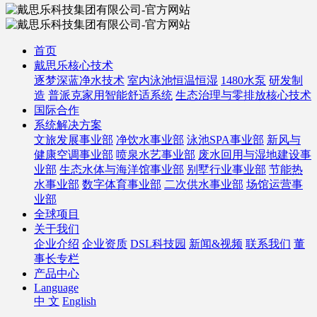
首页
戴思乐核心技术
逐梦深蓝净水技术
室内泳池恒温恒湿
1480水泵
研发制
造
普派克家用智能舒适系统
生态治理与零排放核心技术
国际合作
系统解决方案
文旅发展事业部
净饮水事业部
泳池SPA事业部
新风与
健康空调事业部
喷泉水艺事业部
废水回用与湿地建设事
业部
生态水体与海洋馆事业部
别墅行业事业部
节能热
水事业部
数字体育事业部
二次供水事业部
场馆运营事
业部
全球项目
关于我们
企业介绍
企业资质
DSL科技园
新闻&视频
联系我们
董
事长专栏
产品中心
Language
中 文
English