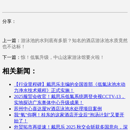
分享：
上一篇：
游泳池的水到底有多脏？知名的酒店游泳池水质竟然
也不达标！
下一篇：
惊！低氯升级，中山这家游泳馆要火啦！
相关新闻：
【行业里程碑】戴思乐主编的全国首部《低氯泳池水动
力净水技术规程》正式实施！
2025服贸会收官！戴思乐低氯系统两登央视CCTV-13，
实地探访广东奥体中心升级成果！
苏州中心喜达屋W酒店泳池水处理项目案例
我“氧”你啊！桂东的这家酒店开业后“泡汤计划”又要开
始了！
外贸拓市再提速！戴思乐 2025 秋交会斩获多国意向，深