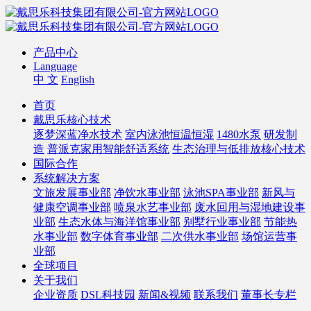
产品中心
Language
中 文
English
首页
戴思乐核心技术
逐梦深蓝净水技术
室内泳池恒温恒湿
1480水泵
研发制
造
普派克家用智能舒适系统
生态治理与低排放核心技术
国际合作
系统解决方案
文旅发展事业部
净饮水事业部
泳池SPA事业部
新风与
健康空调事业部
喷泉水艺事业部
废水回用与湿地建设事
业部
生态水体与海洋馆事业部
别墅行业事业部
节能热
水事业部
数字体育事业部
二次供水事业部
场馆运营事
业部
全球项目
关于我们
企业资质
DSL科技园
新闻&视频
联系我们
董事长专栏