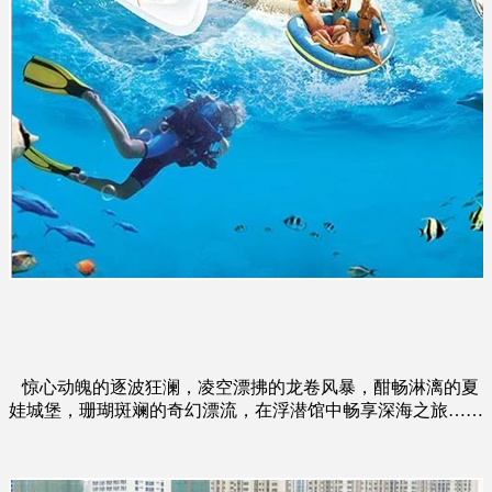
惊心动魄的逐波狂澜，凌空漂拂的龙卷风暴，酣畅淋漓的夏
娃城堡，珊瑚斑斓的奇幻漂流，在浮潜馆中畅享深海之旅……