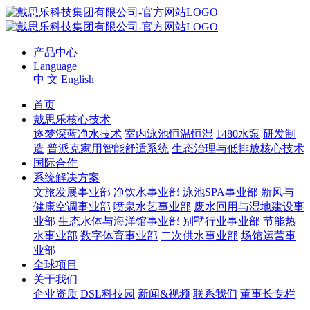
产品中心
Language
中 文
English
首页
戴思乐核心技术
逐梦深蓝净水技术
室内泳池恒温恒湿
1480水泵
研发制
造
普派克家用智能舒适系统
生态治理与低排放核心技术
国际合作
系统解决方案
文旅发展事业部
净饮水事业部
泳池SPA事业部
新风与
健康空调事业部
喷泉水艺事业部
废水回用与湿地建设事
业部
生态水体与海洋馆事业部
别墅行业事业部
节能热
水事业部
数字体育事业部
二次供水事业部
场馆运营事
业部
全球项目
关于我们
企业资质
DSL科技园
新闻&视频
联系我们
董事长专栏