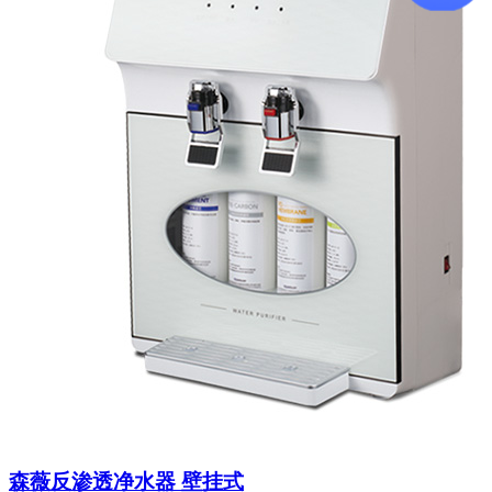
森薇反渗透净水器 壁挂式