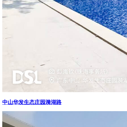
中山华发生态庄园漪湖路