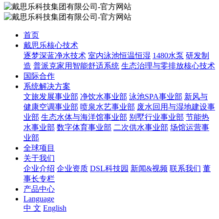
首页
戴思乐核心技术
逐梦深蓝净水技术
室内泳池恒温恒湿
1480水泵
研发制
造
普派克家用智能舒适系统
生态治理与零排放核心技术
国际合作
系统解决方案
文旅发展事业部
净饮水事业部
泳池SPA事业部
新风与
健康空调事业部
喷泉水艺事业部
废水回用与湿地建设事
业部
生态水体与海洋馆事业部
别墅行业事业部
节能热
水事业部
数字体育事业部
二次供水事业部
场馆运营事
业部
全球项目
关于我们
企业介绍
企业资质
DSL科技园
新闻&视频
联系我们
董
事长专栏
产品中心
Language
中 文
English