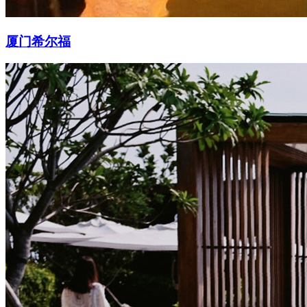
厦门希尔福