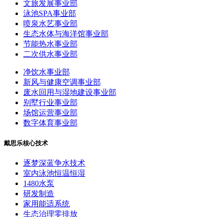
文旅发展事业部
泳池SPA事业部
喷泉水艺事业部
生态水体与海洋馆事业部
节能热水事业部
二次供水事业部
净饮水事业部
新风与健康空调事业部
废水回用与湿地建设事业部
别墅行业事业部
场馆运营事业部
数字体育事业部
戴思乐核心技术
逐梦深蓝争水技术
室内泳池恒温恒湿
1480水泵
研发制造
家用能适系统
生态治理零排放