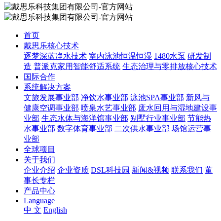
首页
戴思乐核心技术
逐梦深蓝净水技术
室内泳池恒温恒湿
1480水泵
研发制
造
普派克家用智能舒适系统
生态治理与零排放核心技术
国际合作
系统解决方案
文旅发展事业部
净饮水事业部
泳池SPA事业部
新风与
健康空调事业部
喷泉水艺事业部
废水回用与湿地建设事
业部
生态水体与海洋馆事业部
别墅行业事业部
节能热
水事业部
数字体育事业部
二次供水事业部
场馆运营事
业部
全球项目
关于我们
企业介绍
企业资质
DSL科技园
新闻&视频
联系我们
董
事长专栏
产品中心
Language
中 文
English