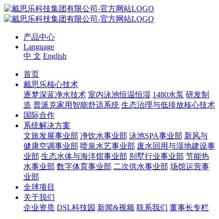
产品中心
Language
中 文
English
首页
戴思乐核心技术
逐梦深蓝净水技术
室内泳池恒温恒湿
1480水泵
研发制
造
普派克家用智能舒适系统
生态治理与低排放核心技术
国际合作
系统解决方案
文旅发展事业部
净饮水事业部
泳池SPA事业部
新风与
健康空调事业部
喷泉水艺事业部
废水回用与湿地建设事
业部
生态水体与海洋馆事业部
别墅行业事业部
节能热
水事业部
数字体育事业部
二次供水事业部
场馆运营事
业部
全球项目
关于我们
企业资质
DSL科技园
新闻&视频
联系我们
董事长专栏