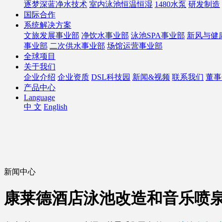
逐梦深蓝净水技术
室内泳池恒温恒湿
1480水泵
研发制造
国际合作
系统解决方案
文旅发展事业部
净饮水事业部
泳池SPA事业部
新风与健
事业部
二次供水事业部
场馆运营事业部
全球项目
关于我们
企业介绍
企业资质
DSL科技园
新闻&视频
联系我们
董事
产品中心
Language
中 文
English
新闻中心
康莱德酒店泳池改造和音乐喷