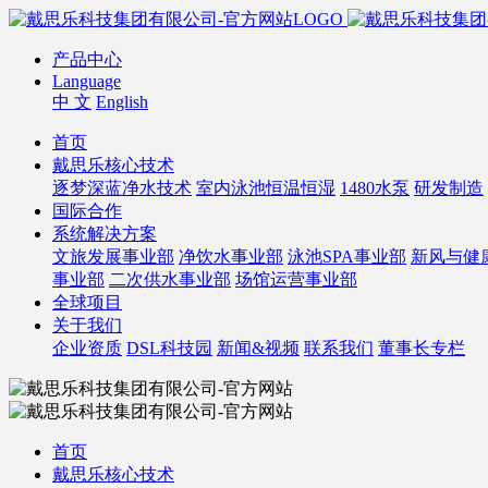
产品中心
Language
中 文
English
首页
戴思乐核心技术
逐梦深蓝净水技术
室内泳池恒温恒湿
1480水泵
研发制造
国际合作
系统解决方案
文旅发展事业部
净饮水事业部
泳池SPA事业部
新风与健
事业部
二次供水事业部
场馆运营事业部
全球项目
关于我们
企业资质
DSL科技园
新闻&视频
联系我们
董事长专栏
首页
戴思乐核心技术