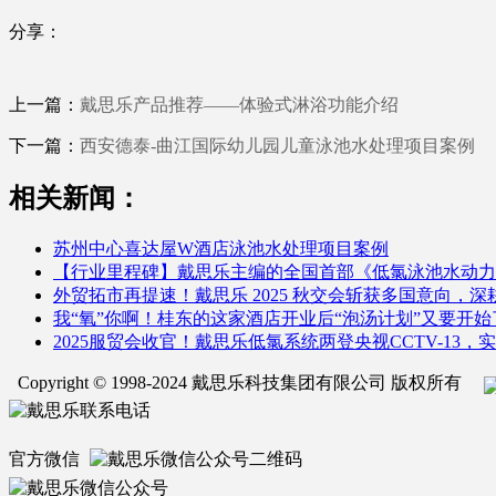
分享：
上一篇：
戴思乐产品推荐——体验式淋浴功能介绍
下一篇：
西安德泰-曲江国际幼儿园儿童泳池水处理项目案例
相关新闻：
苏州中心喜达屋W酒店泳池水处理项目案例
【行业里程碑】戴思乐主编的全国首部《低氯泳池水动力
外贸拓市再提速！戴思乐 2025 秋交会斩获多国意向，
我“氧”你啊！桂东的这家酒店开业后“泡汤计划”又要开始
2025服贸会收官！戴思乐低氯系统两登央视CCTV-13
Copyright © 1998-2024 戴思乐科技集团有限公司 版权所有
官方微信