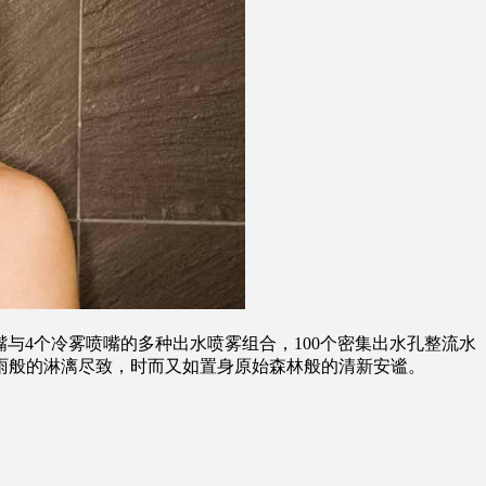
喷嘴与4个冷雾喷嘴的多种出水喷雾组合，100个密集出水孔整流水
雨般的淋漓尽致，时而又如置身原始森林般的清新安谧。