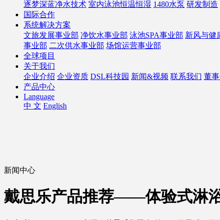
逐梦深蓝净水技术
室内泳池恒温恒湿
1480水泵
研发制造
国际合作
系统解决方案
文旅发展事业部
净饮水事业部
泳池SPA事业部
新风与健
事业部
二次供水事业部
场馆运营事业部
全球项目
关于我们
企业介绍
企业资质
DSL科技园
新闻&视频
联系我们
董事
产品中心
Language
中 文
English
新闻中心
戴思乐产品推荐——体验式淋