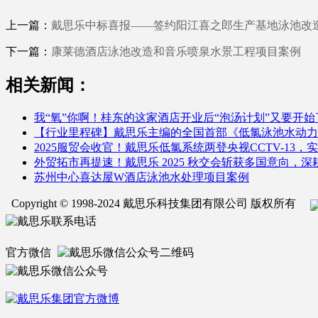
上一篇：
戴思乐中标喜报——签约阳江喜之郎生产基地泳池改
下一篇：
康莱德酒店泳池改造和音乐喷泉水景工程项目案例
相关新闻：
我“氧”你啊！桂东的这家酒店开业后“泡汤计划”又要开始
【行业里程碑】戴思乐主编的全国首部《低氯泳池水动力
2025服贸会收官！戴思乐低氯系统两登央视CCTV-13
外贸拓市再提速！戴思乐 2025 秋交会斩获多国意向，
苏州中心喜达屋W酒店泳池水处理项目案例
Copyright © 1998-2024 戴思乐科技集团有限公司 版权所有
官方微信