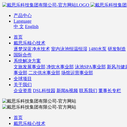
产品中心
Language
中 文
English
首页
戴思乐核心技术
逐梦深蓝净水技术
室内泳池恒温恒湿
1480水泵
研发制造
国际合作
系统解决方案
文旅发展事业部
净饮水事业部
泳池SPA事业部
新风与健
事业部
二次供水事业部
场馆运营事业部
全球项目
关于我们
企业资质
DSL科技园
新闻&视频
联系我们
董事长专栏
首页
戴思乐核心技术