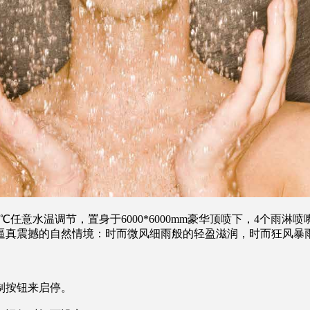
℃任意水温调节，置身于6000*6000mm豪华顶喷下，4个雨淋
逼真震撼的自然情境：时而微风细雨般的轻盈滋润，时而狂风暴
制按钮来启停。