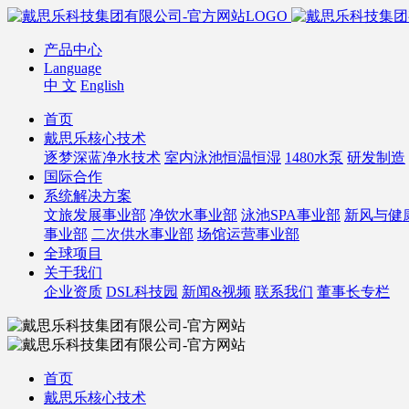
产品中心
Language
中 文
English
首页
戴思乐核心技术
逐梦深蓝净水技术
室内泳池恒温恒湿
1480水泵
研发制造
国际合作
系统解决方案
文旅发展事业部
净饮水事业部
泳池SPA事业部
新风与健
事业部
二次供水事业部
场馆运营事业部
全球项目
关于我们
企业资质
DSL科技园
新闻&视频
联系我们
董事长专栏
首页
戴思乐核心技术