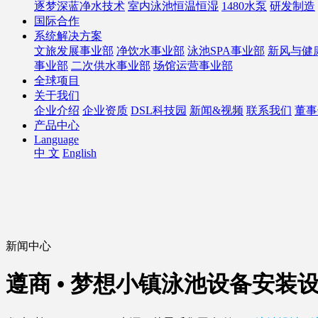
逐梦深蓝净水技术
室内泳池恒温恒湿
1480水泵
研发制造
国际合作
系统解决方案
文旅发展事业部
净饮水事业部
泳池SPA事业部
新风与健
事业部
二次供水事业部
场馆运营事业部
全球项目
关于我们
企业介绍
企业资质
DSL科技园
新闻&视频
联系我们
董事
产品中心
Language
中 文
English
新闻中心
遵商 • 梦想小镇泳池设备安装