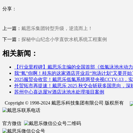
分享：
上一篇：
戴思乐集团转型升级，逆流而上！
下一篇：
探秘中山纪念小学直饮水机系统工程案例
相关新闻：
【行业里程碑】戴思乐主编的全国首部《低氯泳池水动力
我“氧”你啊！桂东的这家酒店开业后“泡汤计划”又要开始
2025服贸会收官！戴思乐低氯系统两登央视CCTV-13
外贸拓市再提速！戴思乐 2025 秋交会斩获多国意向，
苏州中心喜达屋W酒店泳池水处理项目案例
Copyright © 1998-2024 戴思乐科技集团有限公司 版权所有
官方微信