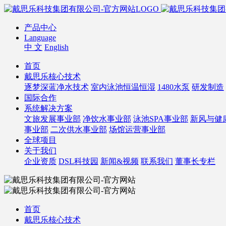
产品中心
Language
中 文
English
首页
戴思乐核心技术
逐梦深蓝净水技术
室内泳池恒温恒湿
1480水泵
研发制造
国际合作
系统解决方案
文旅发展事业部
净饮水事业部
泳池SPA事业部
新风与健
事业部
二次供水事业部
场馆运营事业部
全球项目
关于我们
企业资质
DSL科技园
新闻&视频
联系我们
董事长专栏
首页
戴思乐核心技术