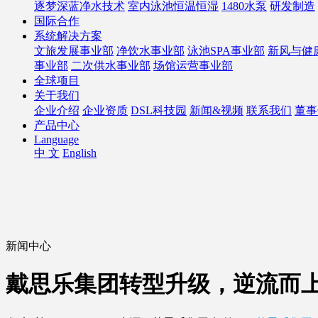
逐梦深蓝净水技术
室内泳池恒温恒湿
1480水泵
研发制造
国际合作
系统解决方案
文旅发展事业部
净饮水事业部
泳池SPA事业部
新风与健
事业部
二次供水事业部
场馆运营事业部
全球项目
关于我们
企业介绍
企业资质
DSL科技园
新闻&视频
联系我们
董事
产品中心
Language
中 文
English
新闻中心
戴思乐集团转型升级，逆流而