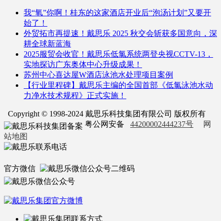
我“氧”你啊！桂东的这家酒店开业后“泡汤计划”又要开
始了！
外贸拓市再提速！戴思乐 2025 秋交会斩获多国意向，深
耕全球新蓝海
2025服贸会收官！戴思乐低氯系统两登央视CCTV-13，
实地探访广东奥体中心升级成果！
苏州中心喜达屋W酒店泳池水处理项目案例
【行业里程碑】戴思乐主编的全国首部《低氯泳池水动
力净水技术规程》正式实施！
Copyright © 1998-2024 戴思乐科技集团有限公司 版权所有
粤公网安备
44200002444237号
网
站地图
官方微信