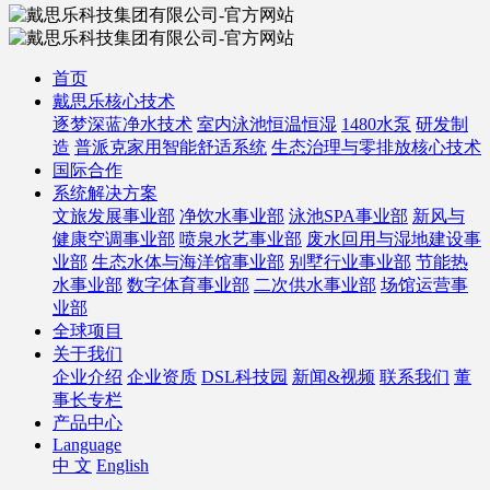
首页
戴思乐核心技术
逐梦深蓝净水技术
室内泳池恒温恒湿
1480水泵
研发制
造
普派克家用智能舒适系统
生态治理与零排放核心技术
国际合作
系统解决方案
文旅发展事业部
净饮水事业部
泳池SPA事业部
新风与
健康空调事业部
喷泉水艺事业部
废水回用与湿地建设事
业部
生态水体与海洋馆事业部
别墅行业事业部
节能热
水事业部
数字体育事业部
二次供水事业部
场馆运营事
业部
全球项目
关于我们
企业介绍
企业资质
DSL科技园
新闻&视频
联系我们
董
事长专栏
产品中心
Language
中 文
English