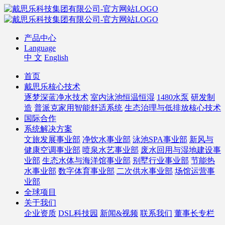
产品中心
Language
中 文
English
首页
戴思乐核心技术
逐梦深蓝净水技术
室内泳池恒温恒湿
1480水泵
研发制
造
普派克家用智能舒适系统
生态治理与低排放核心技术
国际合作
系统解决方案
文旅发展事业部
净饮水事业部
泳池SPA事业部
新风与
健康空调事业部
喷泉水艺事业部
废水回用与湿地建设事
业部
生态水体与海洋馆事业部
别墅行业事业部
节能热
水事业部
数字体育事业部
二次供水事业部
场馆运营事
业部
全球项目
关于我们
企业资质
DSL科技园
新闻&视频
联系我们
董事长专栏