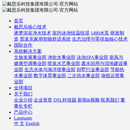
首页
戴思乐核心技术
逐梦深蓝净水技术
室内泳池恒温恒湿
1480水泵
研发制
造
普派克家用智能舒适系统
生态治理与零排放核心技术
国际合作
系统解决方案
文旅发展事业部
净饮水事业部
泳池SPA事业部
新风与
健康空调事业部
喷泉水艺事业部
废水回用与湿地建设事
业部
生态水体与海洋馆事业部
别墅行业事业部
节能热
水事业部
数字体育事业部
二次供水事业部
场馆运营事
业部
全球项目
关于我们
企业介绍
企业资质
DSL科技园
新闻&视频
联系我们
董
事长专栏
产品中心
Language
中 文
English