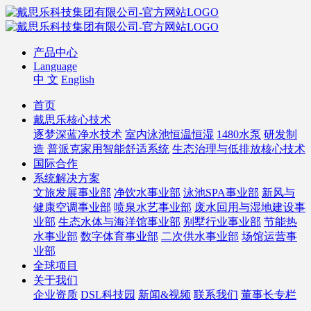
产品中心
Language
中 文
English
首页
戴思乐核心技术
逐梦深蓝净水技术
室内泳池恒温恒湿
1480水泵
研发制
造
普派克家用智能舒适系统
生态治理与低排放核心技术
国际合作
系统解决方案
文旅发展事业部
净饮水事业部
泳池SPA事业部
新风与
健康空调事业部
喷泉水艺事业部
废水回用与湿地建设事
业部
生态水体与海洋馆事业部
别墅行业事业部
节能热
水事业部
数字体育事业部
二次供水事业部
场馆运营事
业部
全球项目
关于我们
企业资质
DSL科技园
新闻&视频
联系我们
董事长专栏