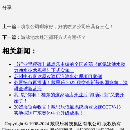
分享：
上一篇：
喷泉公司哪家好，好的喷泉公司应具备三点！
下一篇：
游泳池水处理循环方式有哪些？
相关新闻：
【行业里程碑】戴思乐主编的全国首部《低氯泳池水动
力净水技术规程》正式实施！
苏州中心喜达屋W酒店泳池水处理项目案例
外贸拓市再提速！戴思乐 2025 秋交会斩获多国意向，深
耕全球新蓝海
我“氧”你啊！桂东的这家酒店开业后“泡汤计划”又要开
始了！
2025服贸会收官！戴思乐低氯系统两登央视CCTV-13，
实地探访广东奥体中心升级成果！
Copyright © 1998-2024 戴思乐科技集团有限公司 版权所有
粤公网安备
44200002444237号
网