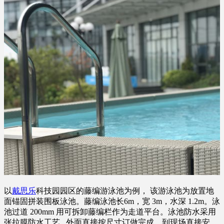
以
戴思乐
科技园园区的藤编游泳池为例， 该游泳池为放置地
面锚固拼装围板泳池。藤编泳池长6m，宽 3m，水深 1.2m。泳
池过道 200mm 用可拆卸藤编栏作为走道平台。泳池防水采用
张拉膜防水工艺 , 外面直接按尺寸订做完成，到现场直接安