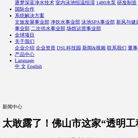
逐梦深蓝净水技术
室内泳池恒温恒湿
1480水泵
研发制造
国际合作
系统解决方案
文旅发展事业部
净饮水事业部
泳池SPA事业部
新风与健
事业部
二次供水事业部
场馆运营事业部
全球项目
关于我们
企业介绍
企业资质
DSL科技园
新闻&视频
联系我们
董事
产品中心
Language
中 文
English
新闻中心
太敢露了！佛山市这家“透明工