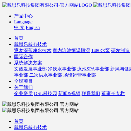
产品中心
Language
中 文
English
首页
戴思乐核心技术
逐梦深蓝净水技术
室内泳池恒温恒湿
1480水泵
研发制造
国际合作
系统解决方案
文旅发展事业部
净饮水事业部
泳池SPA事业部
新风与健
事业部
二次供水事业部
场馆运营事业部
全球项目
关于我们
企业资质
DSL科技园
新闻&视频
联系我们
董事长专栏
首页
戴思乐核心技术