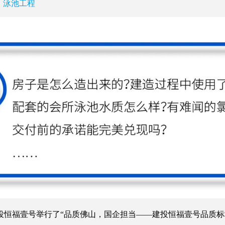
泳池工程
恒福壹号举行了“品质佛山，国企担当——建投恒福壹号品质标