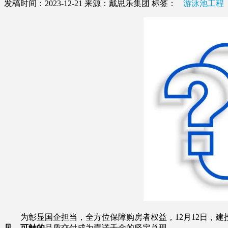
发稿时间：2023-12-21
来源：戴思乐集团
标签：
游泳池工程
为彰显国企担当，全方位保障购房者权益，12月12日，建投
见、可触的
品质交付成为壹诺千金的坚定兑现。