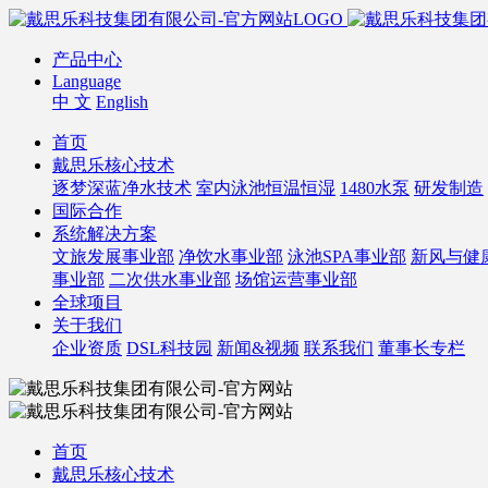
产品中心
Language
中 文
English
首页
戴思乐核心技术
逐梦深蓝净水技术
室内泳池恒温恒湿
1480水泵
研发制造
国际合作
系统解决方案
文旅发展事业部
净饮水事业部
泳池SPA事业部
新风与健
事业部
二次供水事业部
场馆运营事业部
全球项目
关于我们
企业资质
DSL科技园
新闻&视频
联系我们
董事长专栏
首页
戴思乐核心技术