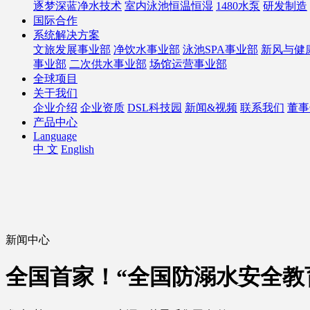
逐梦深蓝净水技术
室内泳池恒温恒湿
1480水泵
研发制造
国际合作
系统解决方案
文旅发展事业部
净饮水事业部
泳池SPA事业部
新风与健
事业部
二次供水事业部
场馆运营事业部
全球项目
关于我们
企业介绍
企业资质
DSL科技园
新闻&视频
联系我们
董事
产品中心
Language
中 文
English
新闻中心
全国首家！“全国防溺水安全教