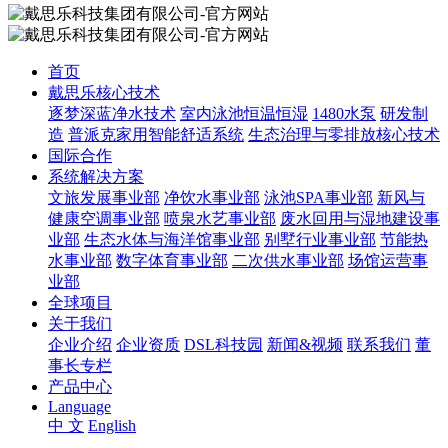
首页
戴思乐核心技术
逐梦深蓝净水技术
室内泳池恒温恒湿
1480水泵
研发制
造
普派克家用智能舒适系统
生态治理与零排放核心技术
国际合作
系统解决方案
文旅发展事业部
净饮水事业部
泳池SPA事业部
新风与
健康空调事业部
喷泉水艺事业部
废水回用与湿地建设事
业部
生态水体与海洋馆事业部
别墅行业事业部
节能热
水事业部
数字体育事业部
二次供水事业部
场馆运营事
业部
全球项目
关于我们
企业介绍
企业资质
DSL科技园
新闻&视频
联系我们
董
事长专栏
产品中心
Language
中 文
English