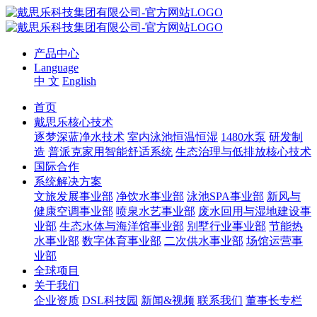
产品中心
Language
中 文
English
首页
戴思乐核心技术
逐梦深蓝净水技术
室内泳池恒温恒湿
1480水泵
研发制
造
普派克家用智能舒适系统
生态治理与低排放核心技术
国际合作
系统解决方案
文旅发展事业部
净饮水事业部
泳池SPA事业部
新风与
健康空调事业部
喷泉水艺事业部
废水回用与湿地建设事
业部
生态水体与海洋馆事业部
别墅行业事业部
节能热
水事业部
数字体育事业部
二次供水事业部
场馆运营事
业部
全球项目
关于我们
企业资质
DSL科技园
新闻&视频
联系我们
董事长专栏