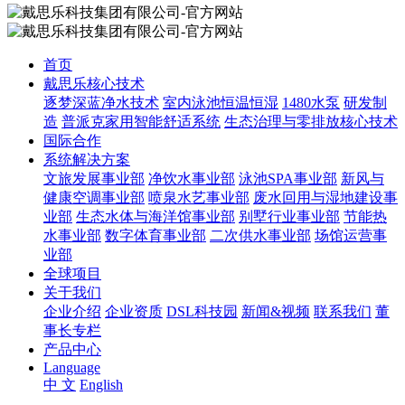
首页
戴思乐核心技术
逐梦深蓝净水技术
室内泳池恒温恒湿
1480水泵
研发制
造
普派克家用智能舒适系统
生态治理与零排放核心技术
国际合作
系统解决方案
文旅发展事业部
净饮水事业部
泳池SPA事业部
新风与
健康空调事业部
喷泉水艺事业部
废水回用与湿地建设事
业部
生态水体与海洋馆事业部
别墅行业事业部
节能热
水事业部
数字体育事业部
二次供水事业部
场馆运营事
业部
全球项目
关于我们
企业介绍
企业资质
DSL科技园
新闻&视频
联系我们
董
事长专栏
产品中心
Language
中 文
English