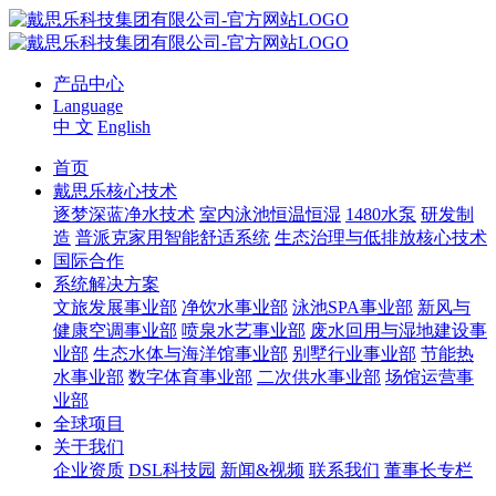
产品中心
Language
中 文
English
首页
戴思乐核心技术
逐梦深蓝净水技术
室内泳池恒温恒湿
1480水泵
研发制
造
普派克家用智能舒适系统
生态治理与低排放核心技术
国际合作
系统解决方案
文旅发展事业部
净饮水事业部
泳池SPA事业部
新风与
健康空调事业部
喷泉水艺事业部
废水回用与湿地建设事
业部
生态水体与海洋馆事业部
别墅行业事业部
节能热
水事业部
数字体育事业部
二次供水事业部
场馆运营事
业部
全球项目
关于我们
企业资质
DSL科技园
新闻&视频
联系我们
董事长专栏