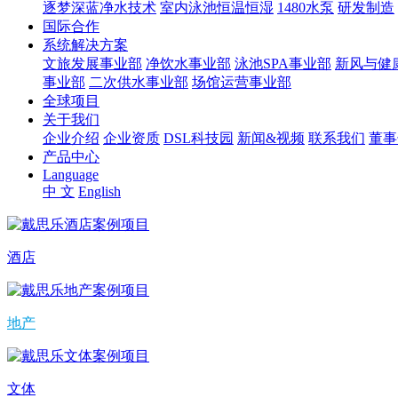
逐梦深蓝净水技术
室内泳池恒温恒湿
1480水泵
研发制造
国际合作
系统解决方案
文旅发展事业部
净饮水事业部
泳池SPA事业部
新风与健
事业部
二次供水事业部
场馆运营事业部
全球项目
关于我们
企业介绍
企业资质
DSL科技园
新闻&视频
联系我们
董事
产品中心
Language
中 文
English
酒店
地产
文体