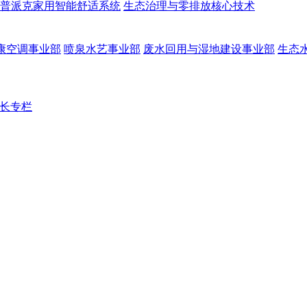
普派克家用智能舒适系统
生态治理与零排放核心技术
康空调事业部
喷泉水艺事业部
废水回用与湿地建设事业部
生态
长专栏