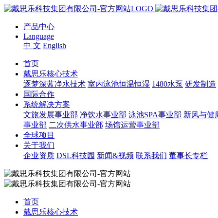
产品中心
Language
中 文
English
首页
戴思乐核心技术
逐梦深蓝净水技术
室内泳池恒温恒湿
1480水泵
研发制造
国际合作
系统解决方案
文旅发展事业部
净饮水事业部
泳池SPA事业部
新风与健
事业部
二次供水事业部
场馆运营事业部
全球项目
关于我们
企业资质
DSL科技园
新闻&视频
联系我们
董事长专栏
首页
戴思乐核心技术