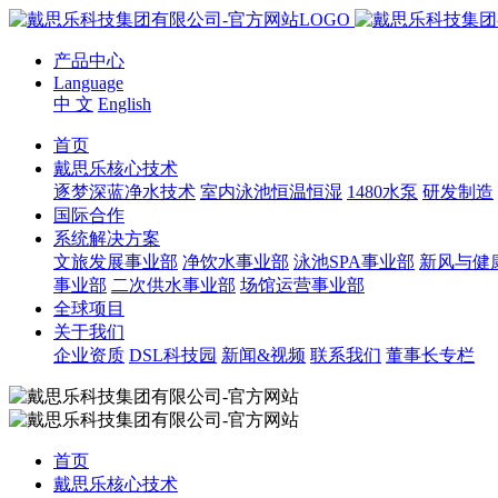
产品中心
Language
中 文
English
首页
戴思乐核心技术
逐梦深蓝净水技术
室内泳池恒温恒湿
1480水泵
研发制造
国际合作
系统解决方案
文旅发展事业部
净饮水事业部
泳池SPA事业部
新风与健
事业部
二次供水事业部
场馆运营事业部
全球项目
关于我们
企业资质
DSL科技园
新闻&视频
联系我们
董事长专栏
首页
戴思乐核心技术