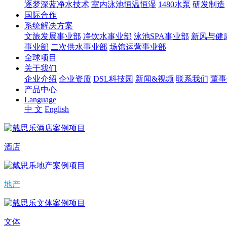
逐梦深蓝净水技术
室内泳池恒温恒湿
1480水泵
研发制造
国际合作
系统解决方案
文旅发展事业部
净饮水事业部
泳池SPA事业部
新风与健
事业部
二次供水事业部
场馆运营事业部
全球项目
关于我们
企业介绍
企业资质
DSL科技园
新闻&视频
联系我们
董事
产品中心
Language
中 文
English
酒店
地产
文体