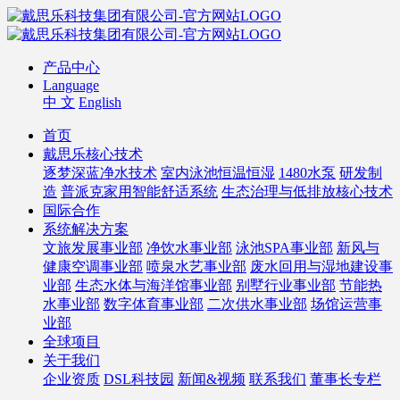
产品中心
Language
中 文
English
首页
戴思乐核心技术
逐梦深蓝净水技术
室内泳池恒温恒湿
1480水泵
研发制
造
普派克家用智能舒适系统
生态治理与低排放核心技术
国际合作
系统解决方案
文旅发展事业部
净饮水事业部
泳池SPA事业部
新风与
健康空调事业部
喷泉水艺事业部
废水回用与湿地建设事
业部
生态水体与海洋馆事业部
别墅行业事业部
节能热
水事业部
数字体育事业部
二次供水事业部
场馆运营事
业部
全球项目
关于我们
企业资质
DSL科技园
新闻&视频
联系我们
董事长专栏