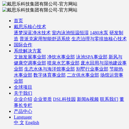
首页
戴思乐核心技术
逐梦深蓝净水技术
室内泳池恒温恒湿
1480水泵
研发制
造
普派克家用智能舒适系统
生态治理与零排放核心技术
国际合作
系统解决方案
文旅发展事业部
净饮水事业部
泳池SPA事业部
新风与
健康空调事业部
喷泉水艺事业部
废水回用与湿地建设事
业部
生态水体与海洋馆事业部
别墅行业事业部
节能热
水事业部
数字体育事业部
二次供水事业部
场馆运营事
业部
全球项目
关于我们
企业介绍
企业资质
DSL科技园
新闻&视频
联系我们
董
事长专栏
产品中心
Language
中 文
English