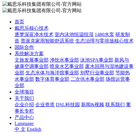
首页
戴思乐核心技术
逐梦深蓝净水技术
室内泳池恒温恒湿
1480水泵
研发制
造
普派克家用智能舒适系统
生态治理与零排放核心技术
国际合作
系统解决方案
文旅发展事业部
净饮水事业部
泳池SPA事业部
新风与
健康空调事业部
喷泉水艺事业部
废水回用与湿地建设事
业部
生态水体与海洋馆事业部
别墅行业事业部
节能热
水事业部
数字体育事业部
二次供水事业部
场馆运营事
业部
全球项目
关于我们
企业介绍
企业资质
DSL科技园
新闻&视频
联系我们
董
事长专栏
产品中心
Language
中 文
English