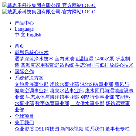
产品中心
Language
中 文
English
首页
戴思乐核心技术
逐梦深蓝净水技术
室内泳池恒温恒湿
1480水泵
研发制
造
普派克家用智能舒适系统
生态治理与低排放核心技术
国际合作
系统解决方案
文旅发展事业部
净饮水事业部
泳池SPA事业部
新风与
健康空调事业部
喷泉水艺事业部
废水回用与湿地建设事
业部
生态水体与海洋馆事业部
别墅行业事业部
节能热
水事业部
数字体育事业部
二次供水事业部
场馆运营事
业部
全球项目
关于我们
企业资质
DSL科技园
新闻&视频
联系我们
董事长专栏