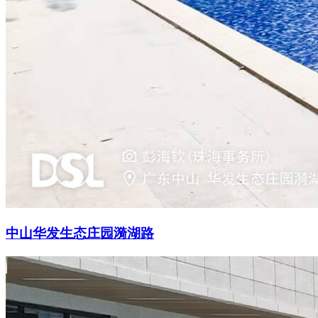
中山华发生态庄园漪湖路