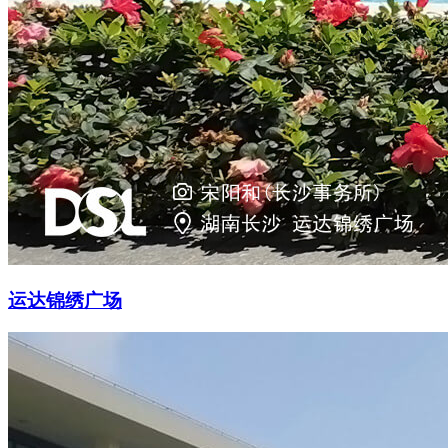
运达锦绣广场